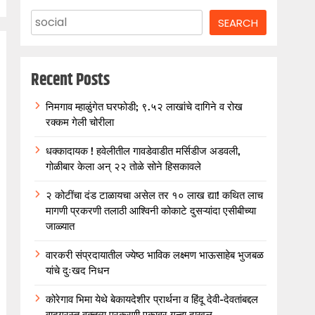
SEARCH
Recent Posts
निमगाव म्हाळुंगेत घरफोडी; ९.५२ लाखांचे दागिने व रोख
रक्कम गेली चोरीला
धक्कादायक ! हवेलीतील गावडेवाडीत मर्सिडीज अडवली,
गोळीबार केला अन् २२ तोळे सोने हिसकावले
२ कोटींचा दंड टाळायचा असेल तर १० लाख द्या! कथित लाच
मागणी प्रकरणी तलाठी आश्विनी कोकाटे दुसऱ्यांदा एसीबीच्या
जाळ्यात
वारकरी संप्रदायातील ज्येष्ठ भाविक लक्ष्मण भाऊसाहेब भुजबळ
यांचे दुःखद निधन
कोरेगाव भिमा येथे बेकायदेशीर प्रार्थना व हिंदू देवी-देवतांबद्दल
वादग्रस्त वक्तव्य प्रकरणी एकावर गुन्हा दाखल