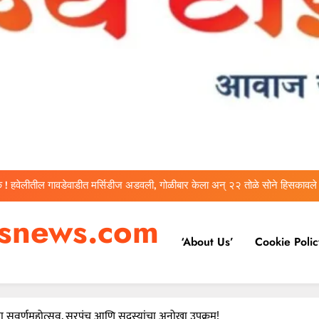
वारकरी संप्रदायातील ज्येष्ठ भाविक लक्ष्मण भाऊसाहेब भुजबळ यांचे दुःखद निधन
निमगाव म्हाळुंगेत घरफोडी; ९.५२ लाखांचे दागिने व रोख रक्कम गेली चोरीला
 ! हवेलीतील गावडेवाडीत मर्सिडीज अडवली, गोळीबार केला अन् २२ तोळे सोने हिसकावले
ा असेल तर १० लाख द्या! कथित लाच मागणी प्रकरणी तलाठी आश्विनी कोकाटे दुसऱ्यांदा
esnews.com
एसीबीच्या जाळ्यात
‘About Us’
Cookie Polic
वारकरी संप्रदायातील ज्येष्ठ भाविक लक्ष्मण भाऊसाहेब भुजबळ यांचे दुःखद निधन
निमगाव म्हाळुंगेत घरफोडी; ९.५२ लाखांचे दागिने व रोख रक्कम गेली चोरीला
 ! हवेलीतील गावडेवाडीत मर्सिडीज अडवली, गोळीबार केला अन् २२ तोळे सोने हिसकावले
चा सुवर्णमहोत्सव, सरपंच आणि सदस्यांचा अनोखा उपक्रम!