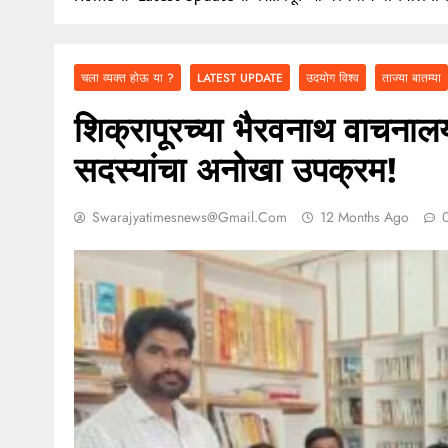
२ कोटींचा दंड टाळायच
चला व्यक्त होऊ या ?
LATEST UPDATE
उदयोग विश्व
ताज्या बातम्या
शिक्रापूरच्या भैरवनाथ वाचनाल
सदस्यांचा अनोखा उपक्रम!
Swarajyatimesnews@gmail.com
12 Months Ago