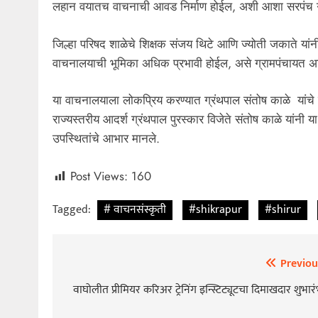
लहान वयातच वाचनाची आवड निर्माण होईल, अशी आशा सरपंच गड
जिल्हा परिषद शाळेचे शिक्षक संजय थिटे आणि ज्योती जकाते यां
वाचनालयाची भूमिका अधिक प्रभावी होईल, असे ग्रामपंचायत अधिक
या वाचनालयाला लोकप्रिय करण्यात ग्रंथपाल संतोष काळे यांचे कु
राज्यस्तरीय आदर्श ग्रंथपाल पुरस्कार विजेते संतोष काळे यां
उपस्थितांचे आभार मानले.
Post Views:
160
Tagged:
# वाचनसंस्कृती
#shikrapur
#shirur
Previou
Post
navigation
वाघोलीत प्रीमियर करिअर ट्रेनिंग इन्स्टिट्यूटचा दिमाखदार शुभारं