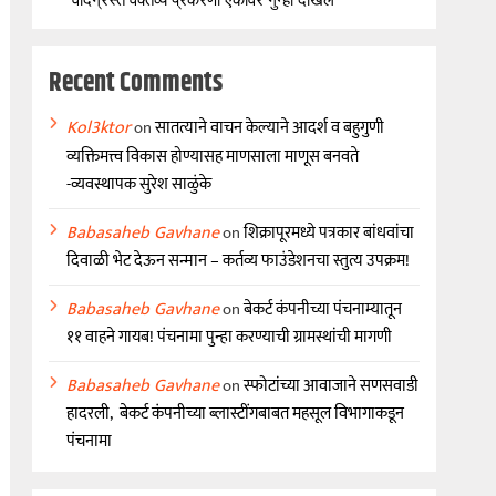
Recent Comments
Kol3ktor
on
सातत्याने वाचन केल्याने आदर्श व बहुगुणी
व्यक्तिमत्त्व विकास होण्यासह माणसाला माणूस बनवते
-व्यवस्थापक सुरेश साळुंके
Babasaheb Gavhane
on
शिक्रापूरमध्ये पत्रकार बांधवांचा
दिवाळी भेट देऊन सन्मान – कर्तव्य फाउंडेशनचा स्तुत्य उपक्रम!
Babasaheb Gavhane
on
बेकर्ट कंपनीच्या पंचनाम्यातून
११ वाहने गायब! पंचनामा पुन्हा करण्याची ग्रामस्थांची मागणी
Babasaheb Gavhane
on
स्फोटांच्या आवाजाने सणसवाडी
हादरली, बेकर्ट कंपनीच्या ब्लास्टींगबाबत महसूल विभागाकडून
पंचनामा