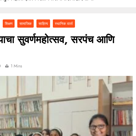
ा असेल तर १० लाख द्या! कथित लाच मागणी प्रकरणी तलाठी आश्विनी कोकाटे दुसऱ्यांदा
एसीबीच्या जाळ्यात
वारकरी संप्रदायातील ज्येष्ठ भाविक लक्ष्मण भाऊसाहेब भुजबळ यांचे दुःखद निधन
शिक्षण
सामाजिक
साहित्य
स्थानिक वार्ता
याचा सुवर्णमहोत्सव, सरपंच आणि
0
1 Mins