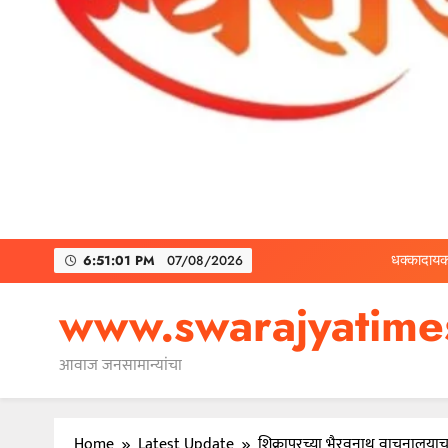
धक्कादायक
6:51:02 PM
07/08/2026
२ कोटींचा दंड टाळायच
www.swarajyatim
आवाज जनसामान्यांचा
धक्कादायक
Home
Latest Update
शिक्रापूरच्या भैरवनाथ वाचनालया