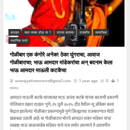
क्राइम
चला व्यक्त होऊ या ?
ताज्या बातम्या
राजकीय
सामाजिक
स्थानिक वार्ता
गोळीबार एक कंगोरे अनेक! ठेका घुंगराचा, आवाज
गोळीबाराचा; भाऊ आमदार मांडेकरांचा अन् बदनाम केला
भाऊ आमदार माऊली कटकेंचा
swarajyatimesnews@gmail.com
1 year ago
0
1
mins
आमदार माऊली कटके यांच्यासह भाऊ अनंता कटके यांच्या बदनामी प्रकरणी
पोलिसात तक्रार दाखल पुणे, २५ जुलै २०२५: दौंड येथील न्यू अंबिका कला
केंद्रात झालेल्या गोळीबार प्रकरणामुळे पुणे जिल्ह्याच्या राजकारणात मोठी
खळबळ उडाली आहे. या गोळीबारात भोरचे आमदार शंकर मांडेकर यांचा
सख्खा भाऊ बाळासाहेब मांडेकर याचे नाव समोर आल्याने ते अडचणीत