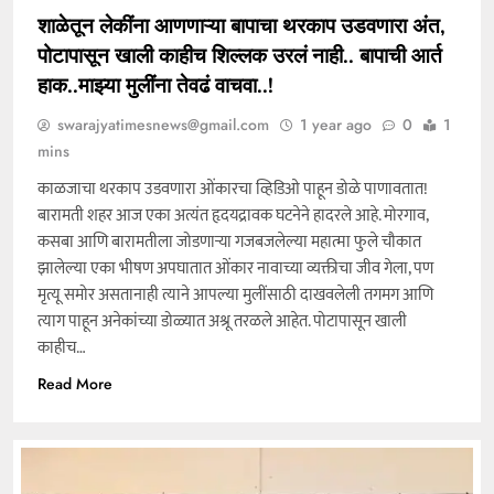
शाळेतून लेकींना आणणाऱ्या बापाचा थरकाप उडवणारा अंत,
पोटापासून खाली काहीच शिल्लक उरलं नाही.. बापाची आर्त
हाक..माझ्या मुलींना तेवढं वाचवा..!
swarajyatimesnews@gmail.com
1 year ago
0
1
mins
काळजाचा थरकाप उडवणारा ओंकारचा व्हिडिओ पाहून डोळे पाणावतात!
बारामती शहर आज एका अत्यंत हृदयद्रावक घटनेने हादरले आहे. मोरगाव,
कसबा आणि बारामतीला जोडणाऱ्या गजबजलेल्या महात्मा फुले चौकात
झालेल्या एका भीषण अपघातात ओंकार नावाच्या व्यक्तीचा जीव गेला, पण
मृत्यू समोर असतानाही त्याने आपल्या मुलींसाठी दाखवलेली तगमग आणि
त्याग पाहून अनेकांच्या डोळ्यात अश्रू तरळले आहेत. पोटापासून खाली
काहीच…
Read More