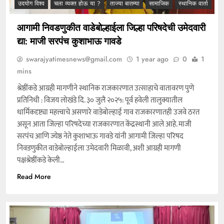
उदयोग विश्व
चला व्यक्त होऊ या ?
ताज्या बातम्या
सामाजिक
स्थानिक वार्ता
आगामी निवडणुकीत वाडेबोल्हाईला जिल्हा परिषदेची उमेदवारी
द्या: माजी सरपंच कुशाभाऊ गावडे
swarajyatimesnews@gmail.com
1 year ago
0
1
mins
श्रेष्ठींकडे आग्रही मागणीने स्थानिक राजकारणात उत्साहाचे वातावरण पुणे
प्रतिनिधी : विजय लोखंडे दि. ३० जुलै २०२५: पूर्व हवेली तालुक्यातील
धार्मिकदृष्ट्या महत्त्वाचे असणारे वाडेबोल्हाई गाव राजकारणातही उजवे ठरत
असून आता जिल्हा परिषदेच्या राजकारणात केंद्रस्थानी आले आहे. माजी
सरपंच आणि ज्येष्ठ नेते कुशाभाऊ गावडे यांनी आगामी जिल्हा परिषद
निवडणुकीत वाडेबोल्हाईला उमेदवारी मिळावी, अशी आग्रही मागणी
पक्षश्रेष्ठींकडे केली…
Read More