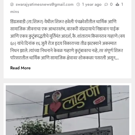
swarajyatimesnews@gmail.com
1 year ago
0
1
mins
डिंग्रजवाडी (ता.शिरूर) येथील शिरूर-हवेली पंचक्रोशीतील धार्मिक आणि
सामाजिक जीवनाचा एक आधारस्तंभ, वारकरी संप्रदायाचे निष्ठावान पाईक
आणि एकत्र कुटुंबपद्धतीचे मूर्तिमंत आदर्श, कै. शांताराम किसनराव गव्हाणे (वय
६०) यांचे दिनांक १६ जुलै रोज हृदय विकाराच्या तीव्र झटक्याने अकस्मात
निधन झाले. त्यांच्या निधनाने केवळ गव्हाणे कुटुंबावरच नव्हे, तर संपूर्ण शिरूर
परिसरातील धार्मिक आणि सामाजिक क्षेत्रावर शोककळा पसरली असून,…
Read More