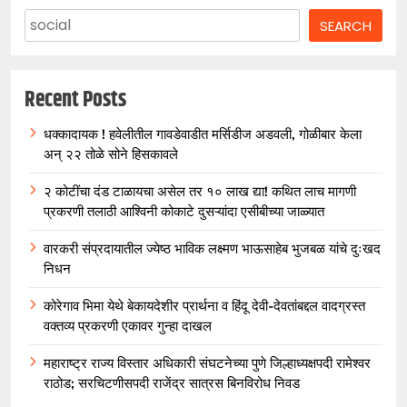
SEARCH
Recent Posts
धक्कादायक ! हवेलीतील गावडेवाडीत मर्सिडीज अडवली, गोळीबार केला
अन् २२ तोळे सोने हिसकावले
२ कोटींचा दंड टाळायचा असेल तर १० लाख द्या! कथित लाच मागणी
प्रकरणी तलाठी आश्विनी कोकाटे दुसऱ्यांदा एसीबीच्या जाळ्यात
वारकरी संप्रदायातील ज्येष्ठ भाविक लक्ष्मण भाऊसाहेब भुजबळ यांचे दुःखद
निधन
कोरेगाव भिमा येथे बेकायदेशीर प्रार्थना व हिंदू देवी-देवतांबद्दल वादग्रस्त
वक्तव्य प्रकरणी एकावर गुन्हा दाखल
महाराष्ट्र राज्य विस्तार अधिकारी संघटनेच्या पुणे जिल्हाध्यक्षपदी रामेश्वर
राठोड; सरचिटणीसपदी राजेंद्र सात्रस बिनविरोध निवड