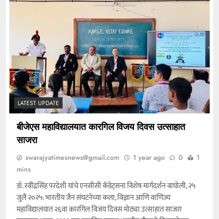
LATEST UPDATE
बीजेएस महाविद्यालयात कारगिल विजय दिवस उत्साहात
साजरा
swarajyatimesnews@gmail.com
1 year ago
0
1
mins
डॉ. रवींद्रसिंह परदेशी यांचे एनसीसी कॅडेट्सना विशेष मार्गदर्शन वाघोली, २५
जुलै २०२५: भारतीय जैन संघटनेच्या कला, विज्ञान आणि वाणिज्य
महाविद्यालयात २६वा कारगिल विजय दिवस मोठ्या उत्साहात साजरा