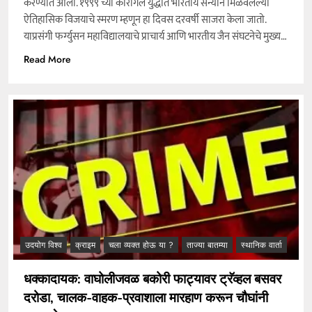
करण्यात आला. १९९९ च्या कारगिल युद्धात भारतीय सैन्याने मिळवलेल्या
ऐतिहासिक विजयाचे स्मरण म्हणून हा दिवस दरवर्षी साजरा केला जातो.
याप्रसंगी फर्ग्युसन महाविद्यालयाचे प्राचार्य आणि भारतीय जैन संघटनेचे मुख्य…
Read More
उदयोग विश्व
क्राइम
चला व्यक्त होऊ या ?
ताज्या बातम्या
स्थानिक वार्ता
धक्कादायक: वाघोलीजवळ बकोरी फाट्यावर ट्रॅव्हल बसवर
दरोडा, चालक-वाहक-प्रवाशाला मारहाण करून चौघांनी