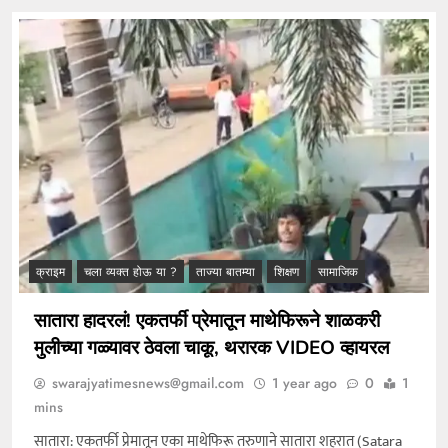
क्राइम
चला व्यक्त होऊ या ?
ताज्या बातम्या
शिक्षण
सामाजिक
सातारा हादरलं! एकतर्फी प्रेमातून माथेफिरूने शाळकरी
मुलीच्या गळ्यावर ठेवला चाकू, थरारक VIDEO व्हायरल
swarajyatimesnews@gmail.com
1 year ago
0
1
mins
सातारा: एकतर्फी प्रेमातून एका माथेफिरू तरुणाने सातारा शहरात (Satara