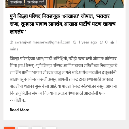
सामाजिक
स्थानिक वार्ता
पुणे जिल्हा परिषद निवडणूक ‘आखाडा’ जोमात, ‘मतदार
राजा, तुम्हाला यावाच लागतंय,आखाड पार्टीचं मटण खावाच
लागतंय ‘
swarajyatimesnews@gmail.com
1 year ago
0
1
mins
जिल्हा परिषदेच्या आरक्षणाची अनिश्चिती, तरीही गटबांधणी जोमात! कोरेगाव
भिमा (ता. शिरूर): पुणे जिल्हा परिषद आणि पंचायत समितीच्या निवडणुकांचे
रणशिंग ग्रामीण भागात जोरदार वाजू लागले आहे. प्रत्येक गटातील इच्छुकांनी
आतापासूनच कंबर कसली असून, आपली ताकद दाखवण्यासाठी ‘आखाड
पार्ट्यां’चा धडाका सुरू केला आहे. या पार्ट्या केवळ स्नेहभोजन नसून, आगामी
निवडणुकीतील संभाव्य विजयाचा अंदाज घेण्यासाठी आखलेली एक
रणनीतीच…
Read More