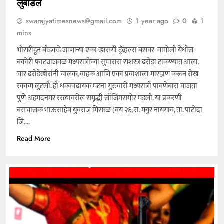
लुबाडले
swarajyatimesnews@gmail.com
1 year ago
0
1
mins
भोसरीहून बीडकडे जाणाऱ्या एका खासगी ट्रॅव्हल्स बसवर वाघोली येथील
बकोरी फाट्याजवळ मध्यरात्रीच्या सुमारास सशस्त्र दरोडा टाकण्यात आला.
चार दरोडेखोरांनी चालक, वाहक आणि एका प्रवाशाला मारहाण करून रोख
रक्कम लुटली. ही धक्कादायक घटना गुरुवारी मध्यरात्री पावणेबारा वाजता
पुणे-अहमदनगर रस्त्यावरील समृद्धी लॉजिंगसमोर घडली. या प्रकरणी
बसचालक भाऊसाहेब युवराज मिसाळ (वय २६, रा. मयुर नायगाव, ता. पाटोदा
जि….
Read More