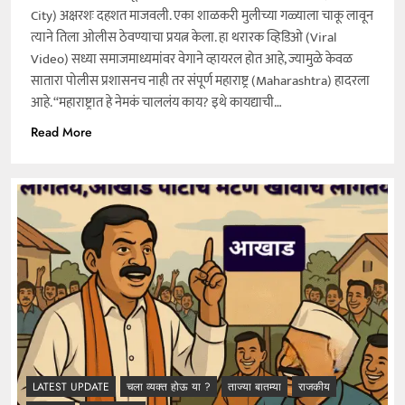
City) अक्षरशः दहशत माजवली. एका शाळकरी मुलीच्या गळ्याला चाकू लावून
त्याने तिला ओलीस ठेवण्याचा प्रयत्न केला. हा थरारक व्हिडिओ (Viral
Video) सध्या समाजमाध्यमांवर वेगाने व्हायरल होत आहे, ज्यामुळे केवळ
सातारा पोलीस प्रशासनच नाही तर संपूर्ण महाराष्ट्र (Maharashtra) हादरला
आहे. “महाराष्ट्रात हे नेमकं चाललंय काय? इथे कायद्याची…
Read More
LATEST UPDATE
चला व्यक्त होऊ या ?
ताज्या बातम्या
राजकीय