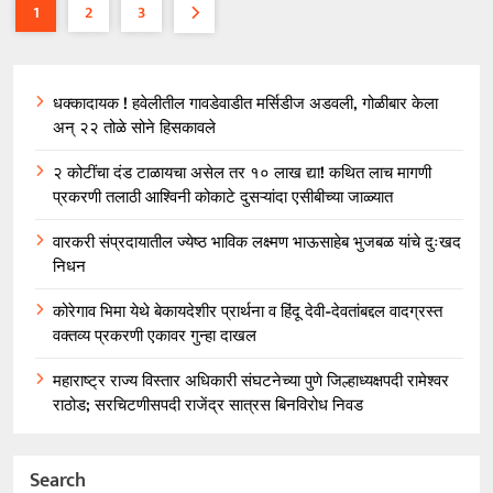
1
2
3
धक्कादायक ! हवेलीतील गावडेवाडीत मर्सिडीज अडवली, गोळीबार केला
अन् २२ तोळे सोने हिसकावले
२ कोटींचा दंड टाळायचा असेल तर १० लाख द्या! कथित लाच मागणी
प्रकरणी तलाठी आश्विनी कोकाटे दुसऱ्यांदा एसीबीच्या जाळ्यात
वारकरी संप्रदायातील ज्येष्ठ भाविक लक्ष्मण भाऊसाहेब भुजबळ यांचे दुःखद
निधन
कोरेगाव भिमा येथे बेकायदेशीर प्रार्थना व हिंदू देवी-देवतांबद्दल वादग्रस्त
वक्तव्य प्रकरणी एकावर गुन्हा दाखल
महाराष्ट्र राज्य विस्तार अधिकारी संघटनेच्या पुणे जिल्हाध्यक्षपदी रामेश्वर
राठोड; सरचिटणीसपदी राजेंद्र सात्रस बिनविरोध निवड
Search