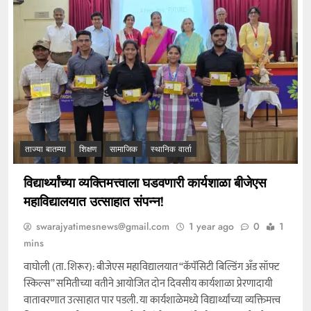
ताज्या बातम्या
शिक्षण
सामाजिक
स्थानिक वार्ता
विद्यार्थ्यांच्या व्यक्तिमत्त्वाला घडवणारी कार्यशाळा बीजेएस
महाविद्यालयात उत्साहात संपन्न!
swarajyatimesnews@gmail.com
1 year ago
0
1
mins
वाघोली (ता. शिरूर): बीजेएस महाविद्यालयात “कॅपॅसिटी बिल्डिंग अँड सॉफ्ट
स्किल्स” समितीच्या वतीने आयोजित दोन दिवसीय कार्यशाळा प्रेरणादायी
वातावरणात उत्साहात पार पडली. या कार्यशाळेमध्ये विद्यार्थ्यांच्या व्यक्तिमत्त्व