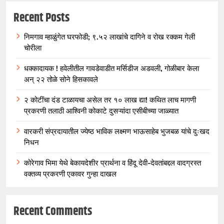
Recent Posts
निमगाव म्हाळुंगेत घरफोडी; ९.५२ लाखांचे दागिने व रोख रक्कम गेली
चोरीला
धक्कादायक ! हवेलीतील गावडेवाडीत मर्सिडीज अडवली, गोळीबार केला
अन् २२ तोळे सोने हिसकावले
२ कोटींचा दंड टाळायचा असेल तर १० लाख द्या! कथित लाच मागणी
प्रकरणी तलाठी आश्विनी कोकाटे दुसऱ्यांदा एसीबीच्या जाळ्यात
वारकरी संप्रदायातील ज्येष्ठ भाविक लक्ष्मण भाऊसाहेब भुजबळ यांचे दुःखद
निधन
कोरेगाव भिमा येथे बेकायदेशीर प्रार्थना व हिंदू देवी-देवतांबद्दल वादग्रस्त
वक्तव्य प्रकरणी एकावर गुन्हा दाखल
Recent Comments