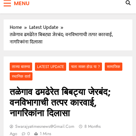
MENU
जाळ्यात
वारकरी संप्रदायातील ज्येष्ठ भाविक लक्ष्मण भाऊसाहेब भुजबळ
यांचे दुःखद निधन
Home
Latest Update
तळेगाव ढमढेरेत बिबट्या जेरबंद; वनविभागाची तत्पर कारवाई,
नागरिकांना दिलासा
ताज्या बातम्या
LATEST UPDATE
चला व्यक्त होऊ या ?
सामाजिक
स्थानिक वार्ता
तळेगाव ढमढेरेत बिबट्या जेरबंद;
वनविभागाची तत्पर कारवाई,
नागरिकांना दिलासा
Swarajyatimesnews@gmail.com
8 Months
Ago
0
1 Mins