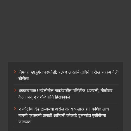
निमगाव म्हाळुंगेत घरफोडी; ९.५२ लाखांचे दागिने व रोख रक्कम गेली
चोरीला
धक्कादायक ! हवेलीतील गावडेवाडीत मर्सिडीज अडवली, गोळीबार
केला अन् २२ तोळे सोने हिसकावले
२ कोटींचा दंड टाळायचा असेल तर १० लाख द्या! कथित लाच
मागणी प्रकरणी तलाठी आश्विनी कोकाटे दुसऱ्यांदा एसीबीच्या
जाळ्यात