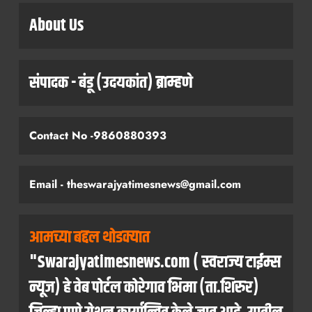
About Us
संपादक - बंडू (उदयकांत) ब्राम्हणे
Contact No -9860880393
Email - theswarajyatimesnews@gmail.com
आमच्या बद्दल थोडक्यात
"Swarajyatimesnews.com ( स्वराज्य टाईम्स
न्यूज) हे वेब पोर्टल कोरेगाव भिमा (ता.शिरुर)