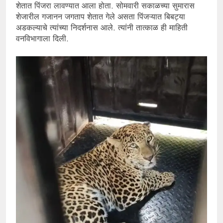
शेतात पिंजरा लावण्यात आला होता. सोमवारी सकाळच्या सुमारास
शेजारील गजानन जगताप शेतात गेले असता पिंजऱ्यात बिबट्या
अडकल्याचे त्यांच्या निदर्शनास आले. त्यांनी तात्काळ ही माहिती
वनविभागाला दिली.