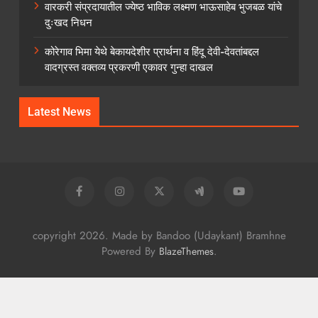
वारकरी संप्रदायातील ज्येष्ठ भाविक लक्ष्मण भाऊसाहेब भुजबळ यांचे
दुःखद निधन
कोरेगाव भिमा येथे बेकायदेशीर प्रार्थना व हिंदू देवी-देवतांबद्दल
वादग्रस्त वक्तव्य प्रकरणी एकावर गुन्हा दाखल
Latest News
copyright 2026. Made by Bandoo (Udaykant) Bramhne
Powered By
.
BlazeThemes