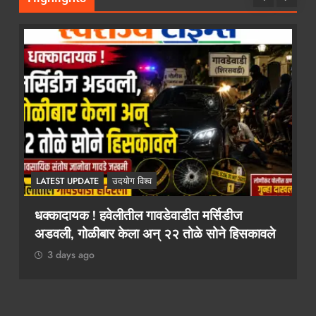
LATEST UPDATE
उदयोग विश्व
२ कोटींचा दंड टाळायचा असेल तर १० लाख द्या!
कथित लाच मागणी प्रकरणी तलाठी आश्विनी कोकाटे
दुसऱ्यांदा एसीबीच्या जाळ्यात
3 days ago