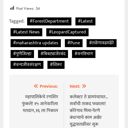
Post Views:
54
Tagged:
#ForestDepartment
#Latest
#Latest News
#LeopardCaptured
#maharashtra updates
#Pune
#तळेगावढमढेरे
#पुणेजिल्हा
#बिबट्याजेरबंद
#वनविभाग
#वन्यजीवसंरक्षण
#शिरूर
Previous:
Next:
Post
navigation
महापालिकेचे रणशिंग
कलेक्टर ते ग्रामपंचायत…
फुंकले! १५ जानेवारीला
सर्वांची ताकद फळाला!
मतदान, १६ ला निकाल
कोरेगाव भिमा-पेरणे
बंधाऱ्याचे काम अखेर
युद्धपातळीवर सुरू