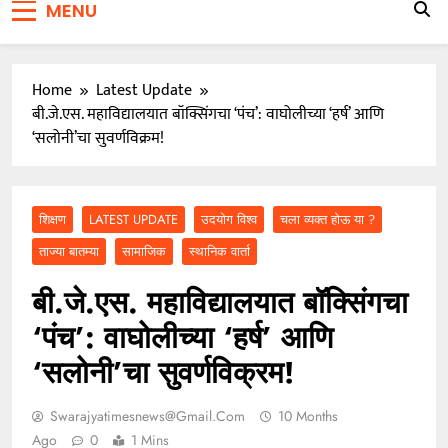
MENU
जाळ्यात
वारकरी संप्रदायातील ज्येष्ठ भाविक लक्ष्मण भाऊसाहेब भुजबळ
यांचे दुःखद निधन
Home
Latest Update
बी.जे.एस. महाविद्यालयात बॉक्सिंगचा ‘पंच’: वाघोलीच्या ‘हर्ष’ आणि
‘सलोनी’चा सुवर्णविक्रम!
शिक्षण
LATEST UPDATE
उदयोग विश्व
चला व्यक्त होऊ या ?
ताज्या बातम्या
सामाजिक
स्थानिक वार्ता
बी.जे.एस. महाविद्यालयात बॉक्सिंगचा
‘पंच’: वाघोलीच्या ‘हर्ष’ आणि
‘सलोनी’चा सुवर्णविक्रम!
Swarajyatimesnews@gmail.com
10 Months
Ago
0
1 Mins