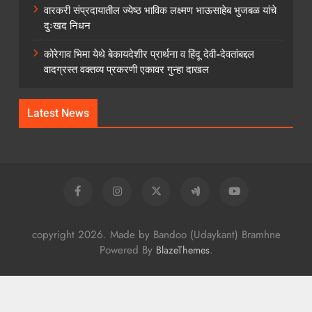
वारकरी संप्रदायातील ज्येष्ठ भाविक लक्ष्मण भाऊसाहेब भुजबळ यांचे
दुःखद निधन
कोरेगाव भिमा येथे बेकायदेशीर प्रार्थना व हिंदू देवी-देवतांबद्दल
वादग्रस्त वक्तव्य प्रकरणी एकावर गुन्हा दाखल
Latest News
copyright 2026. Made by Bandoo (Udaykant) Bramhne
Powered By
.
BlazeThemes