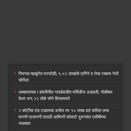
निमगाव म्हाळुंगेत घरफोडी; ९.५२ लाखांचे दागिने व रोख रक्कम गेली
चोरीला
धक्कादायक ! हवेलीतील गावडेवाडीत मर्सिडीज अडवली, गोळीबार
केला अन् २२ तोळे सोने हिसकावले
२ कोटींचा दंड टाळायचा असेल तर १० लाख द्या! कथित लाच
मागणी प्रकरणी तलाठी आश्विनी कोकाटे दुसऱ्यांदा एसीबीच्या
जाळ्यात