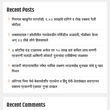
Recent Posts
निमगाव म्हाळुंगेत घरफोडी; ९.५२ लाखांचे दागिने व रोख रक्कम गेली
चोरीला
धक्कादायक ! हवेलीतील गावडेवाडीत मर्सिडीज अडवली, गोळीबार केला
अन् २२ तोळे सोने हिसकावले
२ कोटींचा दंड टाळायचा असेल तर १० लाख द्या! कथित लाच मागणी
प्रकरणी तलाठी आश्विनी कोकाटे दुसऱ्यांदा एसीबीच्या जाळ्यात
वारकरी संप्रदायातील ज्येष्ठ भाविक लक्ष्मण भाऊसाहेब भुजबळ यांचे दुःखद
निधन
कोरेगाव भिमा येथे बेकायदेशीर प्रार्थना व हिंदू देवी-देवतांबद्दल वादग्रस्त
वक्तव्य प्रकरणी एकावर गुन्हा दाखल
Recent Comments