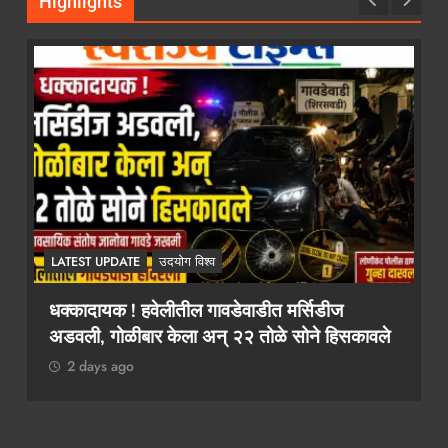
Highlights
LATEST UPDATE
उदयोग विश्व
२ कोटींचा दंड टाळायचा असेल तर १० लाख द्या!
कथित लाच मागणी प्रकरणी तलाठी आश्विनी कोकाटे
दुसऱ्यांदा एसीबीच्या जाळ्यात
2 days ago