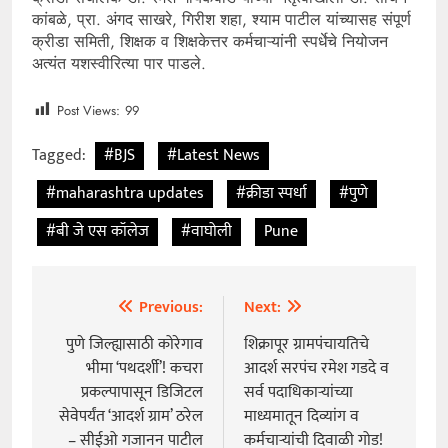
कांबळे, प्रा. अंगद साखरे, गिरीश शहा, श्याम पाटील यांच्यासह संपूर्ण
क्रीडा समिती, शिक्षक व शिक्षकेत्तर कर्मचाऱ्यांनी स्पर्धेचे नियोजन
अत्यंत यशस्वीरित्या पार पाडले.
Post Views:
99
Tagged:
#BJS
#Latest News
#maharashtra updates
#क्रीडा स्पर्धा
#पुणे
#बी जे एस कॉलेज
#वाघोली
Pune
Previous:
Next:
Post
navigation
पुणे जिल्ह्यासाठी कोरेगाव
शिक्रापूर ग्रामपंचायतिचे
भीमा ‘पथदर्शी’! कचरा
आदर्श सरपंच रमेश गडदे व
प्रकल्पापासून डिजिटल
सर्व पदाधिकाऱ्यांच्या
सेवेपर्यंत ‘आदर्श ग्राम’ ठरेल
माध्यमातून दिव्यांग व
– सीईओ गजानन पाटील
कर्मचाऱ्यांची दिवाळी गोड!