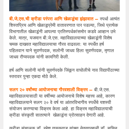
बी.जे.एस.ची क्रीडा परंपरा आणि खेळाडूंचा झंझावात –
स्पर्धा अत्यंत
शिस्तप्रिय आणि खेळाडूप्रेमी वातावरणात पार पडल्या, जिथे प्रत्येक
विभागातील खेळाडूंनी आपल्या प्रतिस्पर्धकांसमोर कडवे आव्हान उभे
केले. मात्र, यजमान बी.जे.एस. महाविद्यालयाच्या खेळाडूंनी विशेष
चमक दाखवत महाविद्यालयाचा गौरव वाढवला: या स्पर्धेत हर्ष
पहिलवान याने सुवर्णपदक, सलोनी जाधव हिला सुवर्णपदक, मृणाल
जाधव रौप्यपदक यांनी कामगिरी केली.
हर्ष आणि सलोनी यांनी सुवर्णपदके जिंकून वाघोलीचे नाव विद्यापीठाच्या
स्तरावर पुन्हा एकदा मोठे केले.
सलग २० वर्षांच्या आयोजनाचा गौरवशाली विक्रम –
बी.जे.एस.
महाविद्यालयासाठी या वर्षीच्या आयोजनाचे विशेष महत्त्व आहे, कारण
महाविद्यालयाने सलग २० वे वर्ष या आंतरविभागीय स्पर्धेचे यशस्वी
संयोजन करण्याचा विक्रम केला आहे. हा विक्रम महाविद्यालयाची
क्रीडा संस्कृती सातत्याने खेळाडूंना प्रोत्साहन देणारी आहे.
क्रीडा संचालक डॉ. रमेश गायकवाड यांच्या नेतृत्वाखाली डॉ. सचिन