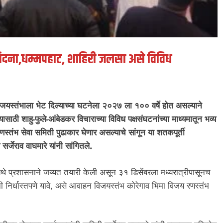
वंदना,धम्मपहाट, शाहिरी जलसा असे विविध
िजयस्तंभाला भेट दिल्याच्या घटनेला २०२७ ला १०० वर्षे होत असल्याने
साठी शाहु-फुले-आंबेडकर विचाराच्या विविध पक्षसंघटनांच्या माध्यमातून भव्य
तंभ सेवा समिती पुढाकार घेणार असल्याचे सांगून या शतकपूर्ती
सर्जेराव वाघमारे यांनी सांगितले.
 येथे प्रशासनाने जय्यत तयारी केली असून ३१ डिसेंबरला मध्यरात्रीपासूनच
नी निर्धास्तपणे यावे, असे आवाहन विजयस्तंभ कोरेगाव भिमा विजय रणस्तंभ