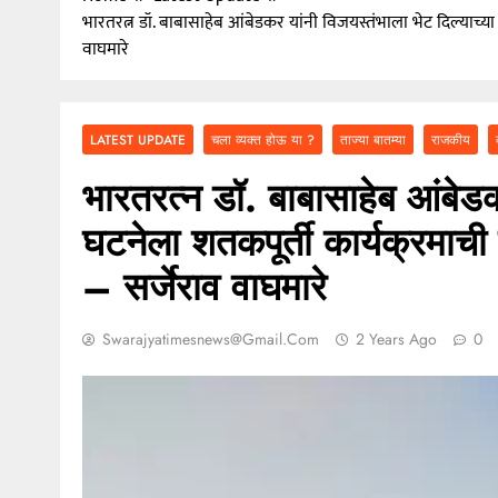
भारतरत्न डॉ. बाबासाहेब आंबेडकर यांनी विजयस्तंभाला भेट दिल्याच्या
वाघमारे
LATEST UPDATE
चला व्यक्त होऊ या ?
ताज्या बातम्या
राजकीय
भारतरत्न डॉ. बाबासाहेब आंबेडक
घटनेला शतकपूर्ती कार्यक्रमाची
– सर्जेराव वाघमारे
Swarajyatimesnews@gmail.com
2 Years Ago
0