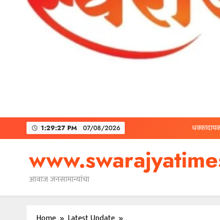
धक्कादायक
२ कोटींचा दंड टाळायच
1:29:29 PM
07/08/2026
www.swarajyatim
आवाज जनसामान्यांचा
धक्कादायक
२ कोटींचा दंड टाळायच
Home
Latest Update