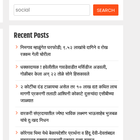
SEARCH
Recent Posts
निमगाव म्हाळुंगेत घरफोडी; ९.५२ लाखांचे दागिने व रोख
रक्कम गेली चोरीला
धक्कादायक ! हवेलीतील गावडेवाडीत मर्सिडीज अडवली,
गोळीबार केला अन् २२ तोळे सोने हिसकावले
२ कोटींचा दंड टाळायचा असेल तर १० लाख द्या! कथित लाच
मागणी प्रकरणी तलाठी आश्विनी कोकाटे दुसऱ्यांदा एसीबीच्या
जाळ्यात
वारकरी संप्रदायातील ज्येष्ठ भाविक लक्ष्मण भाऊसाहेब भुजबळ
यांचे दुःखद निधन
कोरेगाव भिमा येथे बेकायदेशीर प्रार्थना व हिंदू देवी-देवतांबद्दल
वादग्रस्त वक्तव्य प्रकरणी एकावर गुन्हा दाखल