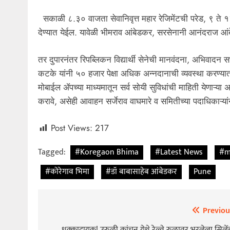
सकाळी ८.३० वाजता सेवानिवृत्त महार रेजिमेंटची परेड, ९ 
देण्यात येईल. यावेळी भीमराव आंबेडकर, सरसेनानी आनंदराज आं
तर दुपारनंतर रिपब्लिकन विद्यार्थी सेनेची मानवंदना, अभिवा
कटके यांनी ५० हजार पेक्षा अधिक अन्नदानाची व्यवस्था करण्य
मोबाईल ॲपच्या माध्यमातून सर्व सोयी सुविधांची माहिती येणाऱ्य
करावे, असेही आवाहन सर्जेराव वाघमारे व समितीच्या पदाधिकाऱ्यां
Post Views:
217
Tagged:
#Koregaon Bhima
#Latest News
#m
#कोरेगाव भिमा
#डॉ बाबासाहेब आंबेडकर
Pune
Previou
Post
धक्कादायक! उरुळी कांचन येथे रेल्वे रुळावर भरलेला सिलें