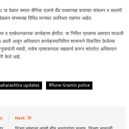
ते १२ या वेळात समता सैनिक दलाचे बँड पथकासह कवायत संचलन व सलामी
बेडकर यांच्यासह विविध मान्यवर उपस्थित राहणार आहेत.
दन सभा व प्रबोधनकारक कार्यक्रम होतील. या निमित प्रथमच आमदार माऊली
ात आली असून अभिवादन कार्यक्रमानिमित्त शासनाने विकसित केलेल्या
ा अनुयायांनी घ्यावी, तसेच प्रशासनाला सहकार्य करुन शांततेत अभिवादन
नी केले आहे.
aharashtra updates
#Pune Gramin police
s:
Next:
डर
विजय स्तंभाला लाखो भीम अनुयायांचा सलाम…निळ्या आभाळी,