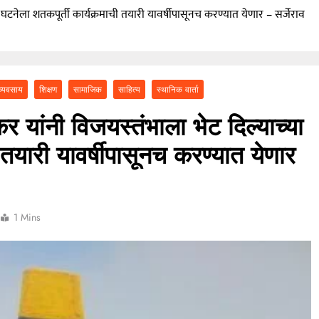
 घटनेला शतकपूर्ती कार्यक्रमाची तयारी यावर्षीपासूनच करण्यात येणार – सर्जेराव
वारकरी संप्रदायातील ज्येष्ठ भाविक लक्ष्मण भाऊसाहेब भुजबळ यांचे दुःखद निधन
व्यवसाय
शिक्षण
सामाजिक
साहित्य
स्थानिक वार्ता
र यांनी विजयस्तंभाला भेट दिल्याच्या
 तयारी यावर्षीपासूनच करण्यात येणार
1 Mins