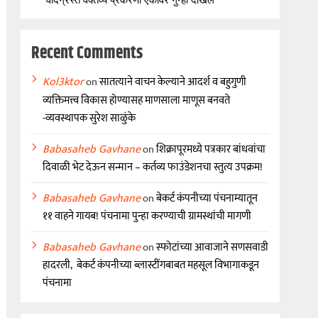
Recent Comments
Kol3ktor
on
सातत्याने वाचन केल्याने आदर्श व बहुगुणी
व्यक्तिमत्त्व विकास होण्यासह माणसाला माणूस बनवते
-व्यवस्थापक सुरेश साळुंके
Babasaheb Gavhane
on
शिक्रापूरमध्ये पत्रकार बांधवांचा
दिवाळी भेट देऊन सन्मान – कर्तव्य फाउंडेशनचा स्तुत्य उपक्रम!
Babasaheb Gavhane
on
बेकर्ट कंपनीच्या पंचनाम्यातून
११ वाहने गायब! पंचनामा पुन्हा करण्याची ग्रामस्थांची मागणी
Babasaheb Gavhane
on
स्फोटांच्या आवाजाने सणसवाडी
हादरली, बेकर्ट कंपनीच्या ब्लास्टींगबाबत महसूल विभागाकडून
पंचनामा