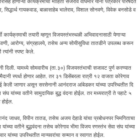
रीसह होणाऱ्या कार्यक्रमांची माहिती सर्जेराव वाघमारे यांनी पत्रकार परिषदेत
सिद्धार्थ गायकवाड, बाळासाहेब भालेराव, विशाल सोनवणे, विवेक बनसोडे व
ती कार्यक्रमाची तयारी म्हणून विजयस्तंभस्थळी अभिवादनासाठी येणाऱ्या
ज, पाणी, आरोग्य, संग्रहालये, तसेच अन्य सोयीसुविधा तातडीने उपलब्ध करून
्यांनी स्पष्ट केले.
यांनी दिली. यामध्ये सोमवारीच (ता.३०) विजयस्तंभाची सजावट पुर्ण करण्यात
मैदानी स्पर्धा होणार आहेत. तर ३१ डिसेंबरला रात्री १२ वाजता कोरेगाव
षणाई केली जाणार असून सरसेनानी आनंदराज आंबेडकर यांच्या उपस्थितीत दि
ंघ यांच्या वतीने सामु‌दायिक बुद्ध वंदना होईल. तर मध्यरात्री ते पहाटे ५
ठण होईल.
ेघानंद जाधव, विपीन तातड, तसेच अजय देहाडे यांचा प्रबोधनपर भिमगिताचा
ंच्या वतीने बुद्धवंदना तसेच कोरेगाव भीमा विजय रणस्तंभ सेवा संघ यांच्या
ार यांच्या उपस्थितीत मान्यवरांचा सन्मान व स्वागत होईल.