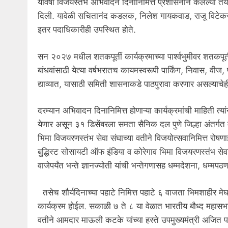
यावर्षी विजयस्तंभ अभिवादन दिनानिमित्त प्रशासनाने केलेल्या तया
दिली. यावेळी सचितानंद कडलक, निलेश गायकवाड, राजू विटेकर, 
इतर पदाधिकारीही उपस्थित होते.
सन २०२७ मधील शतकपूर्ती कार्यक्रमाच्या पार्श्वभुमीवर शतकपूर्
बांधवांसाठी येत्या वर्षभरातच कायमस्वरूपी पार्किंग, निवास, वी
द्याव्यात, यासाठी समिती शासनाकडे पाठपुरावा करणार असल्याचेही त
दरम्यान अभिवादन दिनानिमित्त होणाऱ्या कार्यक्रमांची माहिती त्
येणार असून ३१ डिसेंबरला समता सैनिक दल पुणे जिल्हा अंतर्गत 
भिमा विजयरणस्तंभ सेवा संघाच्या वतीने विजयोत्सवानिमित्त रो
बुद्धिस्ट सोसायटी ऑफ इंडिया व कोरेगाव भिमा विजयरणस्तंभ सेवा स
वाजेपर्यंत भन्ते ज्ञानज्योती यांची भन्तेगणासह धम्मदेशना, धम्मप
तसेच शौर्यदिनाच्या पहाटे निमित्त पहाटे ६ वाजता भिमशाहीर म
कार्यक्रम होईल. सकाळी ७ ते ८ या वेळात भारतीय बौध्द महासभा या
वतीने आमदार माऊली कटके यांच्या हस्ते उपमुख्यमंत्री अजित पव