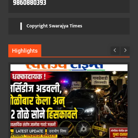
9860880393
Copyright Swarajya Times
Highlights
LATEST UPDATE
उदयोग विश्व