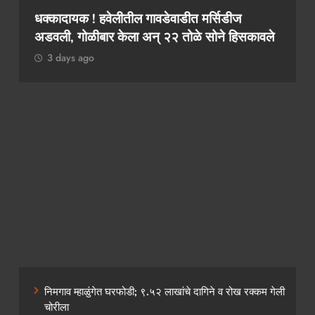
२ कोटींचा दंड टाळायचा असेल तर १० लाख द्या!
कथित लाच मागणी प्रकरणी तलाठी आश्विनी कोकाटे
दुसऱ्यांदा एसीबीच्या जाळ्यात
3 days ago
निमगाव म्हाळुंगेत घरफोडी; ९.५२ लाखांचे दागिने व रोख रक्कम गेली
चोरीला