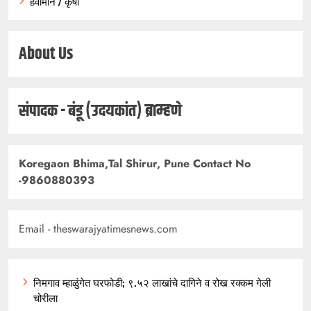
हवामान / कृषी
About Us
संपादक - बंडू (उदयकांत) ब्राम्हणे
Koregaon Bhima,Tal Shirur, Pune Contact No
-9860880393
Email - theswarajyatimesnews.com
निमगाव म्हाळुंगेत घरफोडी; ९.५२ लाखांचे दागिने व रोख रक्कम गेली
चोरीला