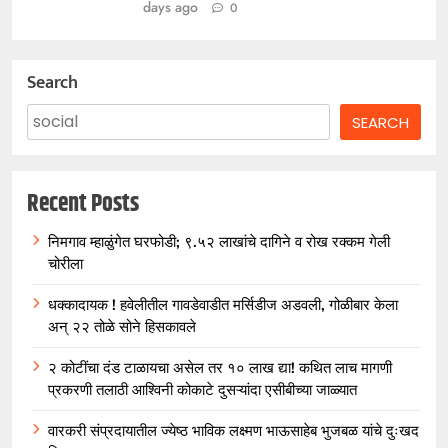
days ago
0
Search
SEARCH
Recent Posts
निमगाव म्हाळुंगेत घरफोडी; ९.५२ लाखांचे दागिने व रोख रक्कम गेली
चोरीला
धक्कादायक ! हवेलीतील गावडेवाडीत मर्सिडीज अडवली, गोळीबार केला
अन् २२ तोळे सोने हिसकावले
२ कोटींचा दंड टाळायचा असेल तर १० लाख द्या! कथित लाच मागणी
प्रकरणी तलाठी आश्विनी कोकाटे दुसऱ्यांदा एसीबीच्या जाळ्यात
वारकरी संप्रदायातील ज्येष्ठ भाविक लक्ष्मण भाऊसाहेब भुजबळ यांचे दुःखद