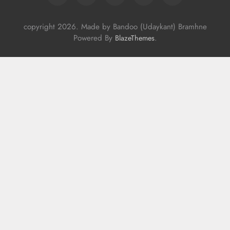
copyright 2026. Made by Bandoo (Udaykant) Bramhne
Powered By
.
BlazeThemes