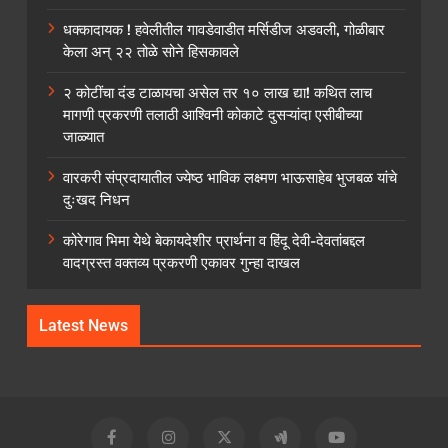
धक्कादायक ! हवेलीतील गावडेवाडीत मर्सिडीज अडवली, गोळीबार
केला अन् २२ तोळे सोने हिसकावले
२ कोटींचा दंड टाळायचा असेल तर १० लाख द्या! कथित लाच
मागणी प्रकरणी तलाठी आश्विनी कोकाटे दुसऱ्यांदा एसीबीच्या
जाळ्यात
वारकरी संप्रदायातील ज्येष्ठ भाविक लक्ष्मण भाऊसाहेब भुजबळ यांचे
दुःखद निधन
कोरेगाव भिमा येथे बेकायदेशीर प्रार्थना व हिंदू देवी-देवतांबद्दल
वादग्रस्त वक्तव्य प्रकरणी एकावर गुन्हा दाखल
Latest News