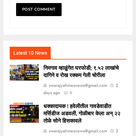
Latest 10 News
निमगाव म्हाळुंगेत घरफोडी; ९.५२ लाखांचे
दागिने व रोख रक्कम गेली चोरीला
swarajyatimesnews@gmail.com
2
days ago
0
धक्कादायक ! हवेलीतील गावडेवाडीत
मर्सिडीज अडवली, गोळीबार केला अन् २२
तोळे सोने हिसकावले
swarajyatimesnews@gmail.com
3