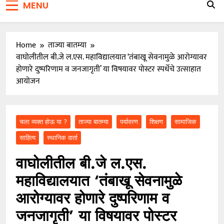
MENU
जाळ्यात
वारकरी संप्रदायातील ज्येष्ठ भाविक लक्ष्मण भाऊसाहेब भुजबळ
यांचे दुःखद निधन
Home
ताज्या बातम्या
वाघोलीतील बी.जे ल.एस. महाविद्यालयात ‘तंबाखू सेवनामुळे आरोग्यावर
होणारे दुष्परिणाम व जनजागृती’ या विषयावर पोस्टर स्पर्धेचे उत्साहात
आयोजन
चला व्यक्त होऊ या ?
ताज्या बातम्या
पर्यावरण
शिक्षण
सामाजिक
साहित्य
स्थानिक वार्ता
वाघोलीतील बी.जे ल.एस.
महाविद्यालयात ‘तंबाखू सेवनामुळे
आरोग्यावर होणारे दुष्परिणाम व
जनजागृती’ या विषयावर पोस्टर