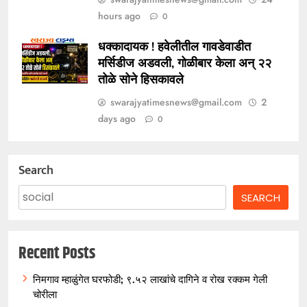
hours ago
0
धक्कादायक ! हवेलीतील गावडेवाडीत
मर्सिडीज अडवली, गोळीबार केला अन् २२
तोळे सोने हिसकावले
swarajyatimesnews@gmail.com
2
days ago
0
Search
SEARCH
Recent Posts
निमगाव म्हाळुंगेत घरफोडी; ९.५२ लाखांचे दागिने व रोख रक्कम गेली
चोरीला