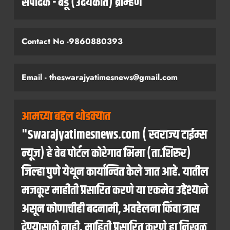
संपादक - बंडू (उदयकांत) ब्राम्हणे
Contact No -9860880393
Email - theswarajyatimesnews@gmail.com
आमच्या बद्दल थोडक्यात
"Swarajyatimesnews.com ( स्वराज्य टाईम्स
न्यूज) हे वेब पोर्टल कोरेगाव भिमा (ता.शिरुर)
जिल्हा पुणे येथून कार्यान्वित केले जात आहे. यातील
मजकूर माहीती प्रसारित करणे या एकमेव उद्देश्याने
असून कोणाचीही बदनामी, अवहेलना किंवा त्रास
देण्यासाठी नाही. माहिती प्रसारित करणे हा निखळ