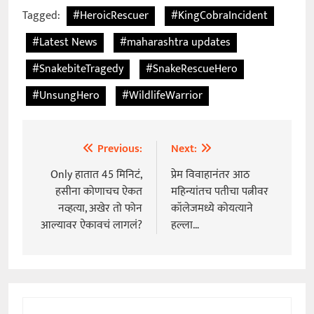
Tagged:
#HeroicRescuer
#KingCobraIncident
#Latest News
#maharashtra updates
#SnakebiteTragedy
#SnakeRescueHero
#UnsungHero
#WildlifeWarrior
Previous:
Next:
Post
navigation
Only हातात 45 मिनिटं,
प्रेम विवाहानंतर आठ
हसीना कोणाचच ऐकत
महिन्यांतच पतीचा पत्नीवर
नव्हत्या, अखेर तो फोन
कॉलेजमध्ये कोयत्याने
आल्यावर ऐकावचं लागलं?
हल्ला…