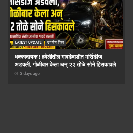
LATEST UPDATE
उदयोग विश्व
२ कोटींचा दंड टाळायचा असेल तर १० लाख द्या!
कथित लाच मागणी प्रकरणी तलाठी आश्विनी कोकाटे
दुसऱ्यांदा एसीबीच्या जाळ्यात
2 days ago