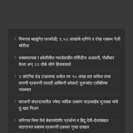
निमगाव म्हाळुंगेत घरफोडी; ९.५२ लाखांचे दागिने व रोख रक्कम गेली
चोरीला
धक्कादायक ! हवेलीतील गावडेवाडीत मर्सिडीज अडवली, गोळीबार
केला अन् २२ तोळे सोने हिसकावले
२ कोटींचा दंड टाळायचा असेल तर १० लाख द्या! कथित लाच
मागणी प्रकरणी तलाठी आश्विनी कोकाटे दुसऱ्यांदा एसीबीच्या
जाळ्यात
वारकरी संप्रदायातील ज्येष्ठ भाविक लक्ष्मण भाऊसाहेब भुजबळ यांचे
दुःखद निधन
कोरेगाव भिमा येथे बेकायदेशीर प्रार्थना व हिंदू देवी-देवतांबद्दल
वादग्रस्त वक्तव्य प्रकरणी एकावर गुन्हा दाखल