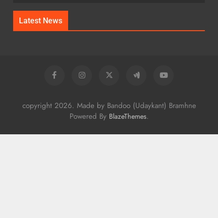
Latest News
copyright 2026. Made by Bandoo (Udaykant) Bramhne
Powered By
.
BlazeThemes