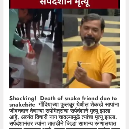
Shocking! Death of snake friend due to
snakebite गोंदियाच्या फुलचुर येथील शेकडो सापांना
जीवनदान देणाऱ्या सर्पमित्राचा सर्पदंशाने मृत्यू झाला
आहे. अत्यंत विषारी नाग चावल्यामुळे त्यांचा मृत्यू झाला.
सर्पदंशानंतर त्यांना तातडीने जिल्हा सामान्य रुग्णालयात