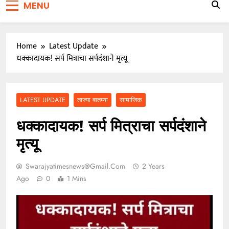
MENU
जाळ्यात
वारकरी संप्रदायातील ज्येष्ठ भाविक लक्ष्मण भाऊसाहेब भुजबळ
यांचे दुःखद निधन
Home
Latest Update
धक्कादायक! सर्प मित्राचा सर्पदंशाने मृत्यू
LATEST UPDATE
ताज्या बातम्या
सामाजिक
धक्कादायक! सर्प मित्राचा सर्पदंशाने
मृत्यू
Swarajyatimesnews@gmail.com
2 Years
Ago
0
1 Mins