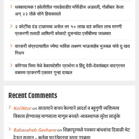
धक्कादायक ! हवेलीतील गावडेवाडीत मर्सिडीज अडवली, गोळीबार केला
अन् २२ तोळे सोने हिसकावले
२ कोटींचा दंड टाळायचा असेल तर १० लाख द्या! कथित लाच मागणी
प्रकरणी तलाठी आश्विनी कोकाटे दुसऱ्यांदा एसीबीच्या जाळ्यात
वारकरी संप्रदायातील ज्येष्ठ भाविक लक्ष्मण भाऊसाहेब भुजबळ यांचे दुःखद
निधन
कोरेगाव भिमा येथे बेकायदेशीर प्रार्थना व हिंदू देवी-देवतांबद्दल वादग्रस्त
वक्तव्य प्रकरणी एकावर गुन्हा दाखल
Recent Comments
Kol3ktor
on
सातत्याने वाचन केल्याने आदर्श व बहुगुणी व्यक्तिमत्त्व
विकास होण्यासह माणसाला माणूस बनवते -व्यवस्थापक सुरेश साळुंके
Babasaheb Gavhane
on
शिक्रापूरमध्ये पत्रकार बांधवांचा दिवाळी भेट
देऊन सन्मान – कर्तव्य फाउंडेशनचा स्तुत्य उपक्रम!