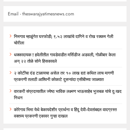
Email - theswarajyatimesnews.com
निमगाव म्हाळुंगेत घरफोडी; ९.५२ लाखांचे दागिने व रोख रक्कम गेली
चोरीला
धक्कादायक ! हवेलीतील गावडेवाडीत मर्सिडीज अडवली, गोळीबार केला
अन् २२ तोळे सोने हिसकावले
२ कोटींचा दंड टाळायचा असेल तर १० लाख द्या! कथित लाच मागणी
प्रकरणी तलाठी आश्विनी कोकाटे दुसऱ्यांदा एसीबीच्या जाळ्यात
वारकरी संप्रदायातील ज्येष्ठ भाविक लक्ष्मण भाऊसाहेब भुजबळ यांचे दुःखद
निधन
कोरेगाव भिमा येथे बेकायदेशीर प्रार्थना व हिंदू देवी-देवतांबद्दल वादग्रस्त
वक्तव्य प्रकरणी एकावर गुन्हा दाखल