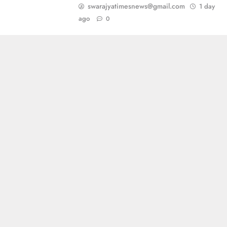
swarajyatimesnews@gmail.com
1 day
ago
0