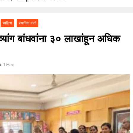
ा असेल तर १० लाख द्या! कथित लाच मागणी प्रकरणी तलाठी आश्विनी कोकाटे दुसऱ्यांदा
एसीबीच्या जाळ्यात
वारकरी संप्रदायातील ज्येष्ठ भाविक लक्ष्मण भाऊसाहेब भुजबळ यांचे दुःखद निधन
साहित्य
स्थानिक वार्ता
व्यांग बांधवांना ३० लाखांहून अधिक
1 Mins