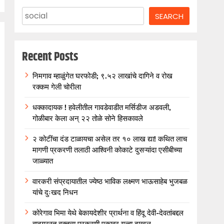
SEARCH
Recent Posts
निमगाव म्हाळुंगेत घरफोडी; ९.५२ लाखांचे दागिने व रोख
रक्कम गेली चोरीला
धक्कादायक ! हवेलीतील गावडेवाडीत मर्सिडीज अडवली,
गोळीबार केला अन् २२ तोळे सोने हिसकावले
२ कोटींचा दंड टाळायचा असेल तर १० लाख द्या! कथित लाच
मागणी प्रकरणी तलाठी आश्विनी कोकाटे दुसऱ्यांदा एसीबीच्या
जाळ्यात
वारकरी संप्रदायातील ज्येष्ठ भाविक लक्ष्मण भाऊसाहेब भुजबळ
यांचे दुःखद निधन
कोरेगाव भिमा येथे बेकायदेशीर प्रार्थना व हिंदू देवी-देवतांबद्दल
वादग्रस्त वक्तव्य प्रकरणी एकावर गुन्हा दाखल