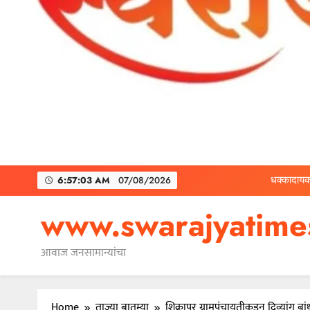
धक्कादायक
6:57:05 AM
07/08/2026
२ कोटींचा दंड टाळायच
www.swarajyatim
आवाज जनसामान्यांचा
धक्कादायक
Home
ताज्या बातम्या
शिक्रापूर ग्रामपंचायतीकडून दिव्यांग