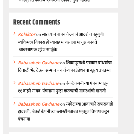
Recent Comments
Kol3ktor
on
सातत्याने वाचन केल्याने आदर्श व बहुगुणी
व्यक्तिमत्त्व विकास होण्यासह माणसाला माणूस बनवते
-व्यवस्थापक सुरेश साळुंके
Babasaheb Gavhane
on
शिक्रापूरमध्ये पत्रकार बांधवांचा
दिवाळी भेट देऊन सन्मान – कर्तव्य फाउंडेशनचा स्तुत्य उपक्रम!
Babasaheb Gavhane
on
बेकर्ट कंपनीच्या पंचनाम्यातून
११ वाहने गायब! पंचनामा पुन्हा करण्याची ग्रामस्थांची मागणी
Babasaheb Gavhane
on
स्फोटांच्या आवाजाने सणसवाडी
हादरली, बेकर्ट कंपनीच्या ब्लास्टींगबाबत महसूल विभागाकडून
पंचनामा