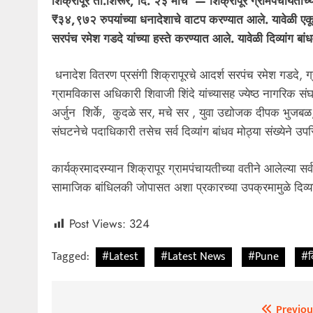
शिक्रापूर ता.शिरूर, दि. २३ मार्च — शिक्रापूर ग्रामपंचायतीच्य
₹३४,९७२ रुपयांच्या धनादेशाचे वाटप करण्यात आले. यावेळी एक
सरपंच रमेश गडदे यांच्या हस्ते करण्यात आले. यावेळी दिव्यांग बा
धनादेश वितरण प्रसंगी शिक्रापूरचे आदर्श सरपंच रमेश गडदे,
ग्रामविकास अधिकारी शिवाजी शिंदे यांच्यासह ज्येष्ठ नागरिक 
अर्जुन शिर्के, कुदळे सर, मचे सर , युवा उद्योजक दीपक भुजबळ, 
संघटनेचे पदाधिकारी तसेच सर्व दिव्यांग बांधव मोठ्या संख्येने उ
कार्यक्रमादरम्यान शिक्रापूर ग्रामपंचायतीच्या वतीने आलेल्या सर्
सामाजिक बांधिलकी जोपासत अशा प्रकारच्या उपक्रमामुळे दिव्यां
Post Views:
324
Tagged:
#Latest
#Latest News
#Pune
#द
Previou