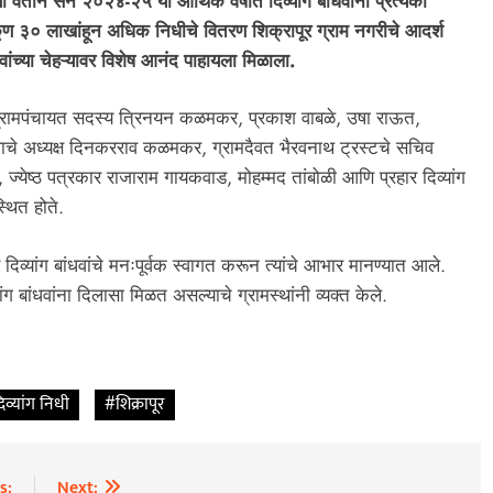
ा वतीने सन २०२४-२५ या आर्थिक वर्षात दिव्यांग बांधवांना प्रत्येकी
ूण ३० लाखांहून अधिक निधीचे वितरण शिक्रापूर ग्राम नगरीचे आदर्श
ंधवांच्या चेहऱ्यावर विशेष आनंद पाहायला मिळाला.
 ग्रामपंचायत सदस्य त्रिनयन कळमकर, प्रकाश वाबळे, उषा राऊत,
संघाचे अध्यक्ष दिनकरराव कळमकर, ग्रामदैवत भैरवनाथ ट्रस्टचे सचिव
ज्येष्ठ पत्रकार राजाराम गायकवाड, मोहम्मद तांबोळी आणि प्रहार दिव्यांग
पस्थित होते.
व दिव्यांग बांधवांचे मनःपूर्वक स्वागत करून त्यांचे आभार मानण्यात आले.
ग बांधवांना दिलासा मिळत असल्याचे ग्रामस्थांनी व्यक्त केले.
िव्यांग निधी
#शिक्रापूर
s:
Next: