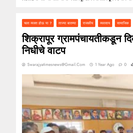
२ कोटींचा दंड टाळायच
चला व्यक्त होऊ या ?
ताज्या बातम्या
राजकीय
व्यवसाय
सामाजिक
शिक्रापूर ग्रामपंचायतीकडून दि
निधीचे वाटप
Swarajyatimesnews@gmail.com
1 Year Ago
0