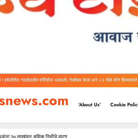
वारकरी संप्रदायातील ज्येष्ठ भाविक लक्ष्मण भाऊसाहेब भुजबळ यांचे दुःखद निधन
निमगाव म्हाळुंगेत घरफोडी; ९.५२ लाखांचे दागिने व रोख रक्कम गेली चोरीला
 ! हवेलीतील गावडेवाडीत मर्सिडीज अडवली, गोळीबार केला अन् २२ तोळे सोने हिसकावले
ा असेल तर १० लाख द्या! कथित लाच मागणी प्रकरणी तलाठी आश्विनी कोकाटे दुसऱ्यांदा
esnews.com
एसीबीच्या जाळ्यात
‘About Us’
Cookie Polic
वारकरी संप्रदायातील ज्येष्ठ भाविक लक्ष्मण भाऊसाहेब भुजबळ यांचे दुःखद निधन
निमगाव म्हाळुंगेत घरफोडी; ९.५२ लाखांचे दागिने व रोख रक्कम गेली चोरीला
 ! हवेलीतील गावडेवाडीत मर्सिडीज अडवली, गोळीबार केला अन् २२ तोळे सोने हिसकावले
 बांधवांना ३० लाखांहून अधिक निधीचे वाटप