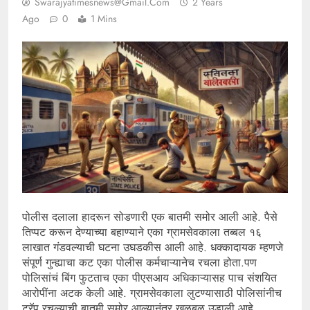
Swarajyatimesnews@gmail.com
2 Years
Ago
0
1 Mins
पोलीस दलाला हादरून सोडणारी एक बातमी समोर आली आहे. पैसे
तिप्पट करून देण्याच्या बहाण्याने एका ग्रामसेवकाला तब्बल १६
लाखात गंडवल्याची घटना उघडकीस आली आहे. धक्कादायक म्हणजे
संपूर्ण गुन्ह्याचा कट एका पोलीस कर्मचाऱ्यानेच रचला होता.पण
पोलिसांचं बिंग फुटताच एका पीएसआय अधिकाऱ्यासह पाच संशयित
आरोपींना अटक केली आहे. ग्रामसेवकाला लुटण्यासाठी पोलिसांनीच
ट्रॅप रचल्याची बातमी समोर आल्यानंतर खळबळ उडाली आहे.