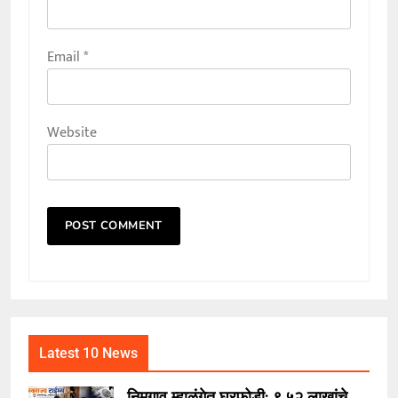
Email
*
Website
Latest 10 News
निमगाव म्हाळुंगेत घरफोडी; ९.५२ लाखांचे