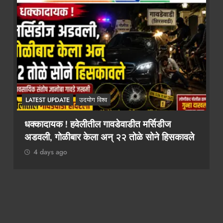
LATEST UPDATE
उदयोग विश्व
२ कोटींचा दंड टाळायचा असेल तर १० लाख द्या!
कावले
कथित लाच मागणी प्रकरणी तलाठी आश्विनी कोकाटे
दुसऱ्यांदा एसीबीच्या जाळ्यात
4 days ago