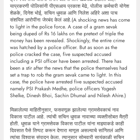
याप्रकरणी पोलिसांनी पीएसआय प्रकाश मेढे, पोलीस कर्मचारी योगेश
शेळके, दिनेश भोई, सचिन धुमाळ आणि निलेश अहिरे अशा पाच
संशयित आरोपींना जेरबंद केलं आहे.(A shocking news has come
to light in the police force. A case of a gram sevak
being duped of Rs 16 lakhs on the pretext of triple the
money has been revealed. Shockingly, the entire crime
was hatched by a police officer. But as soon as the
police cracked the case, five suspected accused
including a PSI officer have been arrested. There has
been a stir after the news that the police themselves had
set a trap to rob the gram sevak came to light. In this
case, the police have arrested five suspected accused
namely PSI Prakash Medhe, police officers Yogesh
Shelke, Dinesh Bhoi, Sachin Dhumal and Nilesh Ahire.)
मिळालेल्या माहितीनुसार, फसवणूक झालेल्या ग्रामसेवकाचं नाव
विकास पाटील आहे. त्यांची सचिन धुमाळ नावाच्या व्यक्तीसोबत मैत्री
होती. धुमाळ याने ग्रामसेवक विकास पाटील यांना माझ्याकडे काही
दिवसात पैसे तिप्पट करून देणारा माणूस असल्याचे सांगितलं आणि
त्यांचा विश्वास संपादन केला. त्यानुसार सोमवारी सायंकाळी सचिन