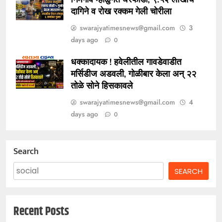
दागिने व रोख रक्कम गेली चोरीला
swarajyatimesnews@gmail.com
3
days ago
0
धक्कादायक ! हवेलीतील गावडेवाडीत
मर्सिडीज अडवली, गोळीबार केला अन् २२
तोळे सोने हिसकावले
swarajyatimesnews@gmail.com
4
days ago
0
Search
SEARCH
Recent Posts