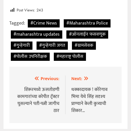
Post Views:
243
Tagged:
#Crime News
#Maharashtra Police
#maharashtra updates
#ऑनलाईन फसवणूक
#गुन्हेगारी
#गुन्हेगारी जगत
#ग्रामसेवक
#पोलीस उपनिरीक्षक
#महाराष्ट्र पोलीस
Previous:
Next:
Post
navigation
शिरूरमध्ये ऊसतोडणी
धक्कादायक ! कोरेगाव
कामगारांच्या कोपीत ट्रॅक्टर
भिमा येथे सिंह सदृश्य
घुसल्याने पती-पत्नी जागीच
प्राण्याने केली कुत्र्याची
ठार
शिकार…