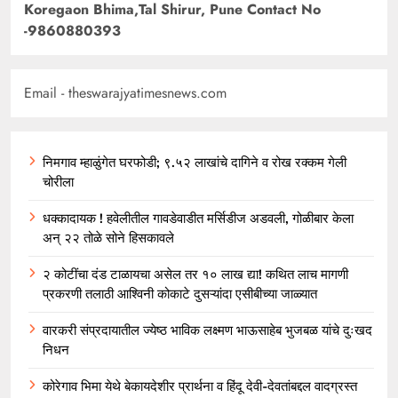
Koregaon Bhima,Tal Shirur, Pune Contact No
-9860880393
Email - theswarajyatimesnews.com
निमगाव म्हाळुंगेत घरफोडी; ९.५२ लाखांचे दागिने व रोख रक्कम गेली
चोरीला
धक्कादायक ! हवेलीतील गावडेवाडीत मर्सिडीज अडवली, गोळीबार केला
अन् २२ तोळे सोने हिसकावले
२ कोटींचा दंड टाळायचा असेल तर १० लाख द्या! कथित लाच मागणी
प्रकरणी तलाठी आश्विनी कोकाटे दुसऱ्यांदा एसीबीच्या जाळ्यात
वारकरी संप्रदायातील ज्येष्ठ भाविक लक्ष्मण भाऊसाहेब भुजबळ यांचे दुःखद
निधन
कोरेगाव भिमा येथे बेकायदेशीर प्रार्थना व हिंदू देवी-देवतांबद्दल वादग्रस्त