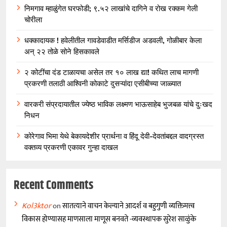
निमगाव म्हाळुंगेत घरफोडी; ९.५२ लाखांचे दागिने व रोख रक्कम गेली
चोरीला
धक्कादायक ! हवेलीतील गावडेवाडीत मर्सिडीज अडवली, गोळीबार केला
अन् २२ तोळे सोने हिसकावले
२ कोटींचा दंड टाळायचा असेल तर १० लाख द्या! कथित लाच मागणी
प्रकरणी तलाठी आश्विनी कोकाटे दुसऱ्यांदा एसीबीच्या जाळ्यात
वारकरी संप्रदायातील ज्येष्ठ भाविक लक्ष्मण भाऊसाहेब भुजबळ यांचे दुःखद
निधन
कोरेगाव भिमा येथे बेकायदेशीर प्रार्थना व हिंदू देवी-देवतांबद्दल वादग्रस्त
वक्तव्य प्रकरणी एकावर गुन्हा दाखल
Recent Comments
Kol3ktor
on
सातत्याने वाचन केल्याने आदर्श व बहुगुणी व्यक्तिमत्त्व
विकास होण्यासह माणसाला माणूस बनवते -व्यवस्थापक सुरेश साळुंके