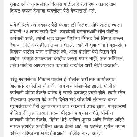
धुमाळ आणि ग्रामसेवक विकास पाटील हे रेल्वे स्थानकावर दाम
तिप्पट करून देणाऱ्या व्यक्तीला पैसे देण्यासाठी गेले.
यावेळी रेल्वे स्थानकावर पैसे घेण्यासाठी निलेश अहिरे आला. त्याला
दोघांनी १६ लाख रुपये दिले. त्याचवेळी घटनास्थळी तीन पोलीस
कर्मचारी आले, त्यांनी धाड टाकून पैशांच्या बॅगेसह पैसे तिप्पट करून
देणाऱ्या निलेश अहिरेला ताब्यात घेतलं. त्यावेळी धुमाळ याने ग्रामसेवक
विकास पाटील यांना सांगितले की, आता पोलीस पैसे घेऊन गेले
आहेत. त्यामुळे आपल्याला काहीच करता येणार नाही, असं सांगितलं.
तसेच पोलीस आपल्यावरच कारवाई करतील अशी भीती दाखवली.
परंतु ग्रामसेवक विकास पाटील हे पोलीस अधीक्षक कार्यालयात
आल्यानंतर पोलीस चौकशीत सगळाच भांडाफोड झाला. पोलीस
कर्मचारी योगेश शेळके यानेच हे सगळे षडयंत्र रचले होते. त्याने ग्रेड
पीएसआय प्रकाश मेढे आणि दिनेश भोई यांच्यांशी संगनमत करत
ग्रामसेवकाचे पैसे लुबाडण्याचा डाव रचल्याचं उघड झालं. याप्रकरणी
पोलिसांनी गुन्हा दाखल करून पीएसआय प्रकाश मेढे, पोलीस
कर्मचारी योगेश शेळके, दिनेश भोई, सचिन धुमाळ आणि निलेश अहिरे
नामक संशयित आरोपीला अटक केली आहे. या घटनेचा पुढील तपास
अधिक वरिष्ठांच्या मार्गदर्शनाखाली पोलीस करत आहेत.