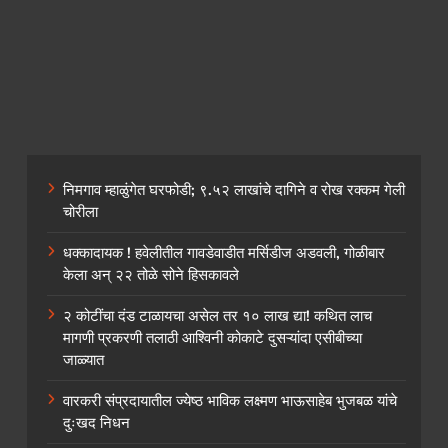
निमगाव म्हाळुंगेत घरफोडी; ९.५२ लाखांचे दागिने व रोख रक्कम गेली
चोरीला
धक्कादायक ! हवेलीतील गावडेवाडीत मर्सिडीज अडवली, गोळीबार
केला अन् २२ तोळे सोने हिसकावले
२ कोटींचा दंड टाळायचा असेल तर १० लाख द्या! कथित लाच
मागणी प्रकरणी तलाठी आश्विनी कोकाटे दुसऱ्यांदा एसीबीच्या
जाळ्यात
वारकरी संप्रदायातील ज्येष्ठ भाविक लक्ष्मण भाऊसाहेब भुजबळ यांचे
दुःखद निधन