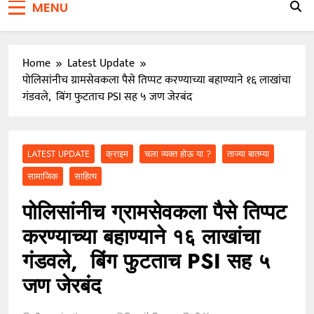
MENU
जाळ्यात
वारकरी संप्रदायातील ज्येष्ठ भाविक लक्ष्मण भाऊसाहेब भुजबळ
यांचे दुःखद निधन
Home
Latest Update
पोलिसांनीच ग्रामसेवकला पैसे तिप्पट करण्याच्या बहाण्याने १६ लाखांचा
गंडवले, बिंग फुटताच PSI सह ५ जण जेरबंद
LATEST UPDATE
क्राइम
चला व्यक्त होऊ या ?
ताज्या बातम्या
सामाजिक
साहित्य
पोलिसांनीच ग्रामसेवकला पैसे तिप्पट
करण्याच्या बहाण्याने १६ लाखांचा
गंडवले, बिंग फुटताच PSI सह ५
जण जेरबंद