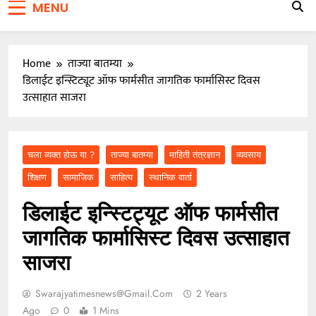
MENU
मागणी प्रकरणी तलाठी आश्विनी कोकाटे दुसऱ्यांदा एसीबीच्या
जाळ्यात
वारकरी संप्रदायातील ज्येष्ठ भाविक लक्ष्मण भाऊसाहेब भुजबळ
यांचे दुःखद निधन
Home
ताज्या बातम्या
डिलाईट इन्स्टिट्यूट ऑफ फार्मसीत जागतिक फार्मासिस्ट दिवस
उत्साहात साजरा
चला व्यक्त होऊ या ?
ताज्या बातम्या
माहिती तंत्रज्ञान
व्यवसाय
शिक्षण
सामाजिक
साहित्य
स्थानिक वार्ता
डिलाईट इन्स्टिट्यूट ऑफ फार्मसीत
जागतिक फार्मासिस्ट दिवस उत्साहात
साजरा
Swarajyatimesnews@gmail.com
2 Years
Ago
0
1 Mins