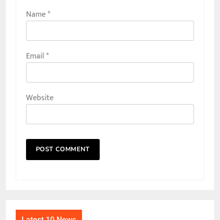
Name
*
Email
*
Website
Latest 10 News