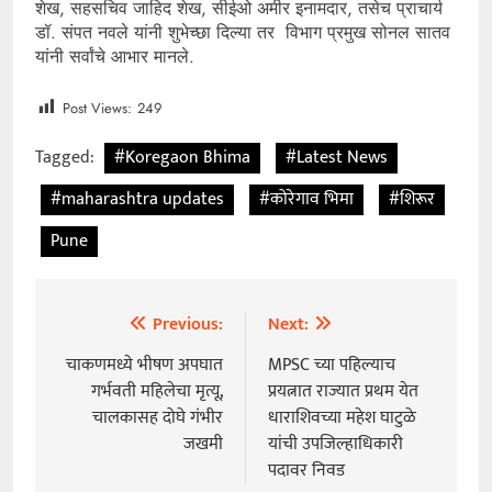
शेख, सहसचिव जाहिद शेख, सीईओ अमीर इनामदार, तसेच प्राचार्य
डॉ. संपत नवले यांनी शुभेच्छा दिल्या तर विभाग प्रमुख सोनल सातव
यांनी सर्वांचे आभार मानले.
Post Views:
249
Tagged:
#Koregaon Bhima
#Latest News
#maharashtra updates
#कोरेगाव भिमा
#शिरूर
Pune
Previous:
Next:
Post
navigation
चाकणमध्ये भीषण अपघात
MPSC च्या पहिल्याच
गर्भवती महिलेचा मृत्यू,
प्रयत्नात राज्यात प्रथम येत
चालकासह दोघे गंभीर
धाराशिवच्या महेश घाटुळे
जखमी
यांची उपजिल्हाधिकारी
पदावर निवड