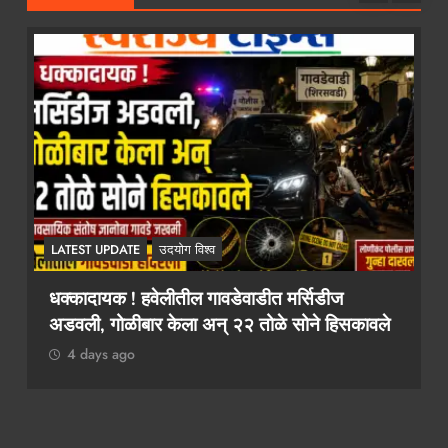
श्व
LATEST UPDATE
उदयोग विश्व
 गावडेवाडीत मर्सिडीज
२ कोटींचा दंड टाळायचा असेल 
अन् २२ तोळे सोने हिसकावले
कथित लाच मागणी प्रकरणी तला
दुसऱ्यांदा एसीबीच्या जाळ्यात
4 days ago