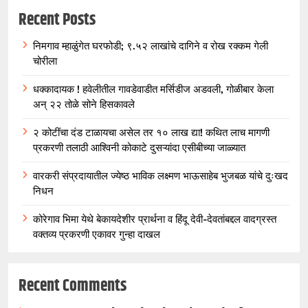
Recent Posts
निमगाव म्हाळुंगेत घरफोडी; ९.५२ लाखांचे दागिने व रोख रक्कम गेली
चोरीला
धक्कादायक ! हवेलीतील गावडेवाडीत मर्सिडीज अडवली, गोळीबार केला
अन् २२ तोळे सोने हिसकावले
२ कोटींचा दंड टाळायचा असेल तर १० लाख द्या! कथित लाच मागणी
प्रकरणी तलाठी आश्विनी कोकाटे दुसऱ्यांदा एसीबीच्या जाळ्यात
वारकरी संप्रदायातील ज्येष्ठ भाविक लक्ष्मण भाऊसाहेब भुजबळ यांचे दुःखद
निधन
कोरेगाव भिमा येथे बेकायदेशीर प्रार्थना व हिंदू देवी-देवतांबद्दल वादग्रस्त
वक्तव्य प्रकरणी एकावर गुन्हा दाखल
Recent Comments