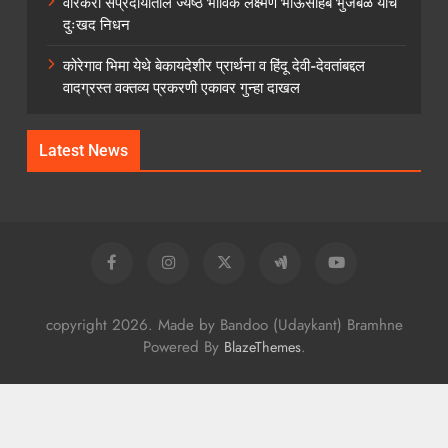
वारकरी संप्रदायातील ज्येष्ठ भाविक लक्ष्मण भाऊसाहेब भुजबळ यांचे
दुःखद निधन
कोरेगाव भिमा येथे बेकायदेशीर प्रार्थना व हिंदू देवी-देवतांबद्दल
वादग्रस्त वक्तव्य प्रकरणी एकावर गुन्हा दाखल
Latest News
copyright 2026. Made by Bandoo (Udaykant) Bramhne
Powered By
.
BlazeThemes