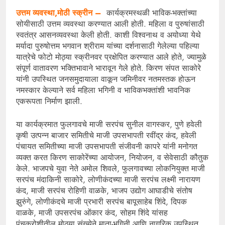
उत्तम व्यवस्था,मोठी स्क्रीन –
कार्यक्रमस्थळी भाविक-भक्तांच्या
सोयीसाठी उत्तम व्यवस्था करण्यात आली होती. महिला व पुरुषांसाठी
स्वतंत्र आसनव्यवस्था केली होती. काशी विश्वनाथ व अयोध्या येथे
मर्यादा पुरुषोत्तम भगवान श्रीराम यांच्या दर्शनासाठी गेलेल्या पहिल्या
यात्रेचे फोटो मोठ्या स्क्रीनवर प्रक्षेपित करण्यात आले होते, ज्यामुळे
संपूर्ण वातावरण भक्तिभावाने भारावून गेले होते. किरण संपत साकोरे
यांनी उपस्थित जनसमुदायाला वाकून जमिनीवर नतमस्तक होऊन
नमस्कार केल्याने सर्व महिला भगिनी व भाविकभक्तांशी भावनिक
एकरूपता निर्माण झाली.
या कार्यक्रमात फुलगावचे माजी सरपंच सुनील वागस्कर, पुणे हवेली
कृषी उत्पन्न बाजार समितीचे माजी उपसभापती रवींद्र कंद, हवेली
पंचायत समितीच्या माजी उपसभापती संजीवनी कापरे यांनी मनोगत
व्यक्त करत किरण साकोरेंच्या आयोजन, नियोजन, व सेवेसाठी कौतुक
केले. भाजपचे युवा नेते अमोल शिवले, फुलगावच्या लोकनियुक्त माजी
सरपंच मंदाकिनी साकोरे, लोणीकंदच्या माजी सरपंच लक्ष्मी नारायण
कंद, माजी सरपंच रोहिणी वाळके, भाजप उद्योग आघाडीचे संतोष
झुरुंगे, लोणीकंदचे माजी प्रभारी सरपंच बापूसाहेब शिंदे, दिपक
वाळके, माजी उपसरपंच ओंकार कंद, सोहम शिंदे यांसह
पंचक्रोशीतील मोठ्या संख्येने माता-भगिनी आणि नागरिक उपस्थित