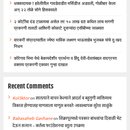
धक्कादायक ! हवेलीतील गावडेवाडीत मर्सिडीज अडवली, गोळीबार केला
अन् २२ तोळे सोने हिसकावले
२ कोटींचा दंड टाळायचा असेल तर १० लाख द्या! कथित लाच मागणी
प्रकरणी तलाठी आश्विनी कोकाटे दुसऱ्यांदा एसीबीच्या जाळ्यात
वारकरी संप्रदायातील ज्येष्ठ भाविक लक्ष्मण भाऊसाहेब भुजबळ यांचे दुःखद
निधन
कोरेगाव भिमा येथे बेकायदेशीर प्रार्थना व हिंदू देवी-देवतांबद्दल वादग्रस्त
वक्तव्य प्रकरणी एकावर गुन्हा दाखल
Recent Comments
Kol3ktor
on
सातत्याने वाचन केल्याने आदर्श व बहुगुणी व्यक्तिमत्त्व
विकास होण्यासह माणसाला माणूस बनवते -व्यवस्थापक सुरेश साळुंके
Babasaheb Gavhane
on
शिक्रापूरमध्ये पत्रकार बांधवांचा दिवाळी भेट
देऊन सन्मान – कर्तव्य फाउंडेशनचा स्तुत्य उपक्रम!