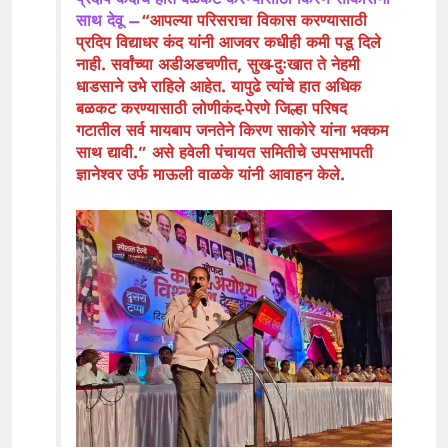
साथ देवू –
“आपल्या परिसराचा विकास करण्यासाठी
प्रदिप विद्याधर कंद यांनी आजवर कधीही कमी पडू दिले
नाही. सर्वांच्या अडीअडचणीत, सुख-दुःखात ते नेहमी
धाडसाने उभे राहिले आहेत. यापुढे त्यांचे हात अधिक
बळकट करण्यासाठी लोणीकंद-पेरणे जिल्हा परिषद
गटातील सर्व मायबाप जनतेने किरण साकोरे यांना भक्कम
साथ द्यावी.” असे हवेली पंचायत समितीचे उपसभापती
ज्ञानेश्वर उर्फ माऊली वाळके यांनी आवाहन केले.