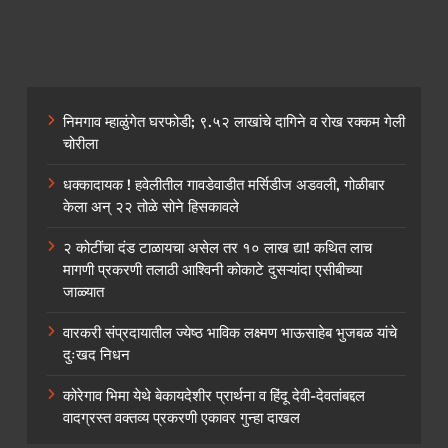
निमगाव म्हाळुंगेत घरफोडी; ९.५२ लाखांचे दागिने व रोख रक्कम गेली
चोरीला
धक्कादायक ! हवेलीतील गावडेवाडीत मर्सिडीज अडवली, गोळीबार
केला अन् २२ तोळे सोने हिसकावले
२ कोटींचा दंड टाळायचा असेल तर १० लाख द्या! कथित लाच
मागणी प्रकरणी तलाठी आश्विनी कोकाटे दुसऱ्यांदा एसीबीच्या
जाळ्यात
वारकरी संप्रदायातील ज्येष्ठ भाविक लक्ष्मण भाऊसाहेब भुजबळ यांचे
दुःखद निधन
कोरेगाव भिमा येथे बेकायदेशीर प्रार्थना व हिंदू देवी-देवतांबद्दल
वादग्रस्त वक्तव्य प्रकरणी एकावर गुन्हा दाखल