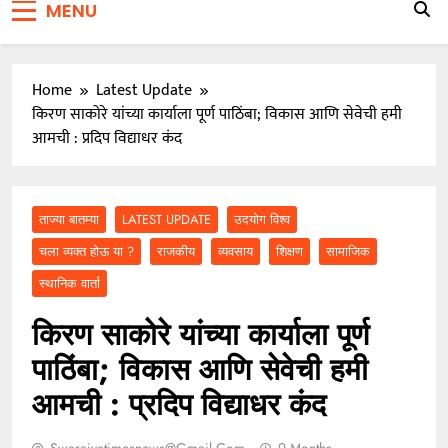
MENU
जाळ्यात
वारकरी संप्रदायातील ज्येष्ठ भाविक लक्ष्मण भाऊसाहेब भुजबळ
यांचे दुःखद निधन
Home
Latest Update
किरण साकोरे यांच्या कार्याला पूर्ण पाठिंबा; विकास आणि सेवेची हमी
आमची : प्रदिप विद्याधर कंद
ताज्या बातम्या
LATEST UPDATE
उदयोग विश्व
चला व्यक्त होऊ या ?
राजकीय
व्यवसाय
शिक्षण
सामाजिक
स्थानिक वार्ता
किरण साकोरे यांच्या कार्याला पूर्ण
पाठिंबा; विकास आणि सेवेची हमी
आमची : प्रदिप विद्याधर कंद
Swarajyatimesnews@gmail.com
9 Months