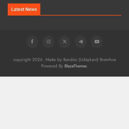
Latest News
copyright 2026. Made by Bandoo (Udaykant) Bramhne
Powered By
.
BlazeThemes