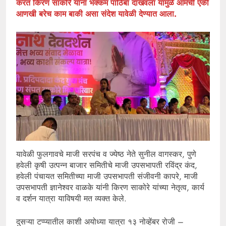
करत किरण साकोरे यांना भक्कम पाठिंबा दाखवला यामुळे आमची एकी
आणखी बरेच काम बाकी असा संदेश यावेळी देण्यात आला.
यावेळी फुलगावचे माजी सरपंच व ज्येष्ठ नेते सुनील वागस्कर, पुणे
हवेली कृषी उत्पन्न बाजार समितीचे माजी उपसभापती रविंद्र कंद,
हवेली पंचायत समितीच्या माजी उपसभापती संजीवनी कापरे, माजी
उपसभापती ज्ञानेश्वर वाळके यांनी किरण साकोरे यांच्या नेतृत्व, कार्य
व दर्शन यात्रा याविषयी मत व्यक्त केले.
दुसऱ्या टप्प्यातील काशी अयोध्या यात्रा १३ नोव्हेंबर रोजी –