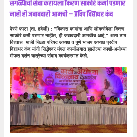
सगळ्यांची सेवा करायला किरण साकोरे कमी पडणार
नाही ही जबाबदारी आमची – प्रदिप विद्याधर कंद
पेरणे फाटा (ता. हवेली) : “विकास कामांना आणि लोकसेवेला किरण
साकोरे कमी पडणार नाहीत, ही जबाबदारी आमचीच आहे,” असा ठाम
विश्वास माजी जिल्हा परिषद अध्यक्ष व पुणे भाजप अध्यक्ष प्रदीप
विद्याधर कंद यांनी सिद्धेश्वर मंगल कार्यालयात झालेल्या काशी-अयोध्या
मोफत दर्शन यात्रेच्या संवाद कार्यक्रमात केले.