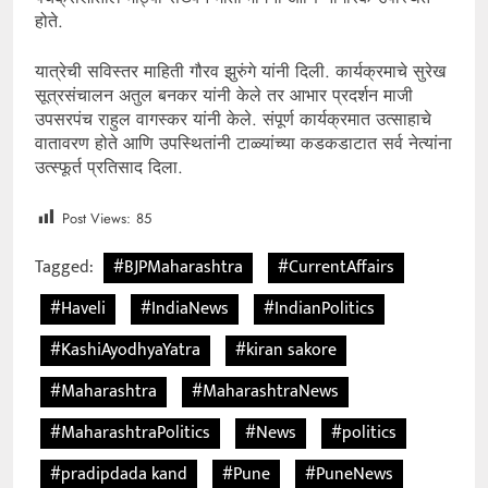
होते.
यात्रेची सविस्तर माहिती गौरव झुरुंगे यांनी दिली. कार्यक्रमाचे सुरेख
सूत्रसंचालन अतुल बनकर यांनी केले तर आभार प्रदर्शन माजी
उपसरपंच राहुल वागस्कर यांनी केले. संपूर्ण कार्यक्रमात उत्साहाचे
वातावरण होते आणि उपस्थितांनी टाळ्यांच्या कडकडाटात सर्व नेत्यांना
उत्स्फूर्त प्रतिसाद दिला.
Post Views:
85
Tagged:
#BJPMaharashtra
#CurrentAffairs
#Haveli
#IndiaNews
#IndianPolitics
#KashiAyodhyaYatra
#kiran sakore
#Maharashtra
#MaharashtraNews
#MaharashtraPolitics
#News
#politics
#pradipdada kand
#Pune
#PuneNews