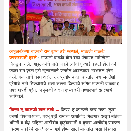
आपुलकीच्या नात्याने राम कृष्ण हरी म्हणाले, माऊली वाळके
उपसभापती झाले
: माऊली वाळके दोन वेळा पंचायत समितीला
निवडून आले. आपुलकीचे नाते जपले त्यांची पुण्याई एव्हढी होती की
फक्त राम कृष्ण हरी म्हणाल्याने जनतेने आपल्यावर भरभरून प्रेम
केले.विकासाचे काम असेल तर प्रदीप दादा करतील पण जनतेशी
प्रेमाचे नाते टिकवायचे असा सल्ला दिल्याचे सांगत माऊली वाळके हे
उपसभापती प्रेम, आपुलकी व राम कृष्ण हरी म्हणाल्याने झाल्याचे
सांगितले.
किरण तू काळजी करू नको –
किरण तू काळजी करू नको, तुला
काशी विश्वनाथाचा, प्रभू श्री रामाचा आशीर्वाद मिळणार असून महिला
भगिनी व बंधू पहिला आशीर्वाद कुटुंबासाठी व दुसरा आशीर्वाद सर्वजण
किरण सकोरेंचे सगळे स्वप्न पूर्ण होण्यासाठी मागतील असा विश्वास