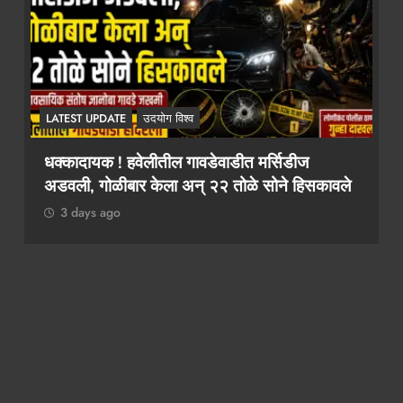
LATEST UPDATE
उदयोग विश्व
२ कोटींचा दंड टाळायचा असेल तर १० लाख द्या!
कथित लाच मागणी प्रकरणी तलाठी आश्विनी कोकाटे
दुसऱ्यांदा एसीबीच्या जाळ्यात
3 days ago