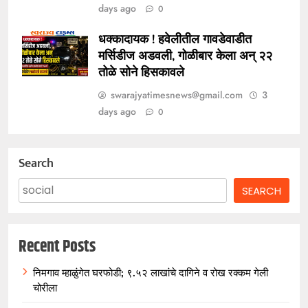
days ago
0
धक्कादायक ! हवेलीतील गावडेवाडीत
मर्सिडीज अडवली, गोळीबार केला अन् २२
तोळे सोने हिसकावले
swarajyatimesnews@gmail.com
3
days ago
0
Search
SEARCH
Recent Posts
निमगाव म्हाळुंगेत घरफोडी; ९.५२ लाखांचे दागिने व रोख रक्कम गेली
चोरीला