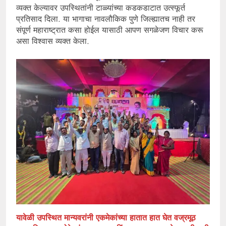
व्यक्त केल्यावर उपस्थितांनी टाळ्यांच्या कडकडाटात उत्स्फूर्त
प्रतिसाद दिला. या भागाचा नावलौकिक पुणे जिल्ह्यातच नाही तर
संपूर्ण महाराष्ट्रात कसा होईल यासाठी आपण सगळेजण विचार करू
असा विश्वास व्यक्त केला.
यावेळी उपस्थित मान्यवरांनी एकमेकांच्या हातात हात घेत वज्रमूठ