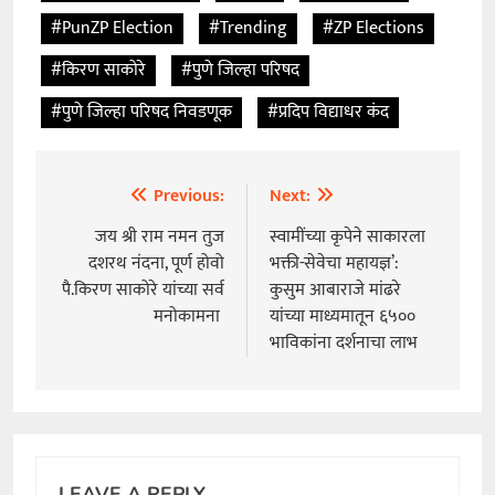
#PunZP Election
#Trending
#ZP Elections
#किरण साकोरे
#पुणे जिल्हा परिषद
#पुणे जिल्हा परिषद निवडणूक
#प्रदिप विद्याधर कंद
Previous:
Next:
Post
navigation
जय श्री राम नमन तुज
स्वामींच्या कृपेने साकारला
दशरथ नंदना, पूर्ण होवो
भक्ती-सेवेचा महायज्ञ’:
पै.किरण साकोरे यांच्या सर्व
कुसुम आबाराजे मांढरे
मनोकामना
यांच्या माध्यमातून ६५००
भाविकांना दर्शनाचा लाभ
LEAVE A REPLY