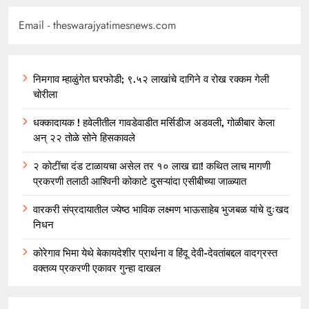
Email - theswarajyatimesnews.com
निमगाव म्हाळुंगेत घरफोडी; ९.५२ लाखांचे दागिने व रोख रक्कम गेली
चोरीला
धक्कादायक ! हवेलीतील गावडेवाडीत मर्सिडीज अडवली, गोळीबार केला
अन् २२ तोळे सोने हिसकावले
२ कोटींचा दंड टाळायचा असेल तर १० लाख द्या! कथित लाच मागणी
प्रकरणी तलाठी आश्विनी कोकाटे दुसऱ्यांदा एसीबीच्या जाळ्यात
वारकरी संप्रदायातील ज्येष्ठ भाविक लक्ष्मण भाऊसाहेब भुजबळ यांचे दुःखद
निधन
कोरेगाव भिमा येथे बेकायदेशीर प्रार्थना व हिंदू देवी-देवतांबद्दल वादग्रस्त
वक्तव्य प्रकरणी एकावर गुन्हा दाखल