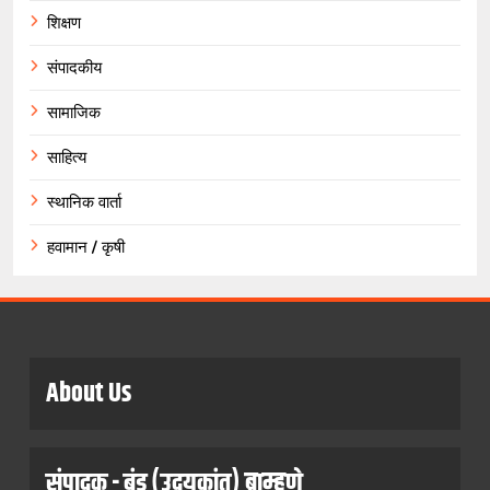
शिक्षण
संपादकीय
सामाजिक
साहित्य
स्थानिक वार्ता
हवामान / कृषी
About Us
संपादक - बंडू (उदयकांत) ब्राम्हणे