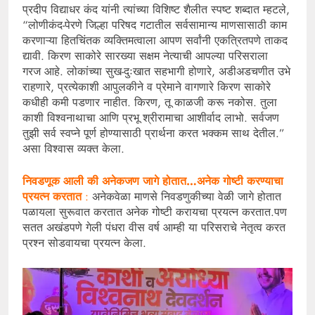
प्रदीप विद्याधर कंद यांनी त्यांच्या विशिष्ट शैलीत स्पष्ट शब्दात म्हटले,
“लोणीकंद-पेरणे जिल्हा परिषद गटातील सर्वसामान्य माणसासाठी काम
करणाऱ्या हितचिंतक व्यक्तिमत्वाला आपण सर्वांनी एकत्रितपणे ताकद
द्यावी. किरण साकोरे सारख्या सक्षम नेत्याची आपल्या परिसराला
गरज आहे. लोकांच्या सुख-दुःखात सहभागी होणारे, अडीअडचणीत उभे
राहणारे, प्रत्येकाशी आपुलकीने व प्रेमाने वागणारे किरण साकोरे
कधीही कमी पडणार नाहीत. किरण, तू काळजी करू नकोस. तुला
काशी विश्वनाथाचा आणि प्रभू श्रीरामाचा आशीर्वाद लाभो. सर्वजण
तुझी सर्व स्वप्ने पूर्ण होण्यासाठी प्रार्थना करत भक्कम साथ देतील.”
असा विश्वास व्यक्त केला.
निवडणूक आली की अनेकजण जागे होतात…अनेक गोष्टी करण्याचा
प्रयत्न करतात
:
अनेकवेळा माणसे निवडणुकीच्या वेळी जागे होतात
पळायला सुरूवात करतात अनेक गोष्टी करायचा प्रयत्न करतात.पण
सतत अखंडपणे गेली पंधरा वीस वर्ष आम्ही या परिसराचे नेतृत्व करत
प्रश्न सोडवायचा प्रयत्न केला.