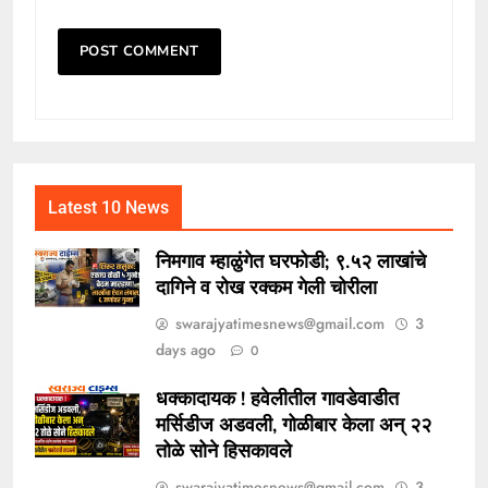
Latest 10 News
निमगाव म्हाळुंगेत घरफोडी; ९.५२ लाखांचे
दागिने व रोख रक्कम गेली चोरीला
swarajyatimesnews@gmail.com
3
days ago
0
धक्कादायक ! हवेलीतील गावडेवाडीत
मर्सिडीज अडवली, गोळीबार केला अन् २२
तोळे सोने हिसकावले
swarajyatimesnews@gmail.com
3