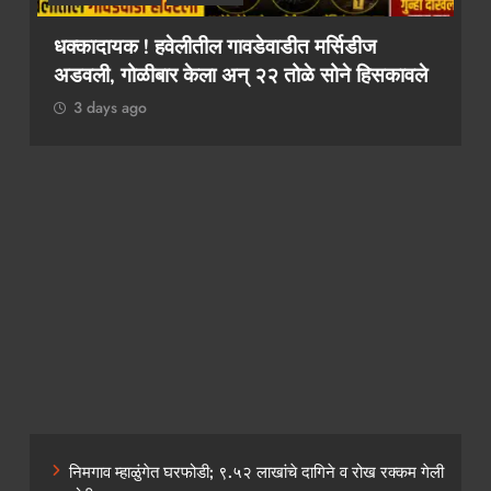
२ कोटींचा दंड टाळायचा असेल तर १० लाख द्या!
कथित लाच मागणी प्रकरणी तलाठी आश्विनी कोकाटे
दुसऱ्यांदा एसीबीच्या जाळ्यात
3 days ago
निमगाव म्हाळुंगेत घरफोडी; ९.५२ लाखांचे दागिने व रोख रक्कम गेली