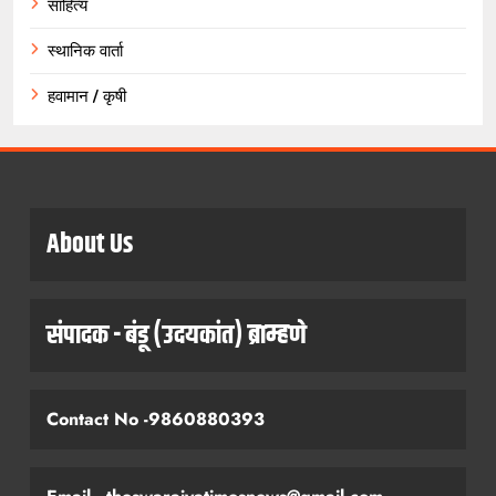
साहित्य
स्थानिक वार्ता
हवामान / कृषी
About Us
संपादक - बंडू (उदयकांत) ब्राम्हणे
Contact No -9860880393