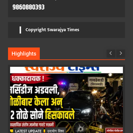
9860880393
Copyright Swarajya Times
Highlights
LATEST UPDATE
उदयोग विश्व