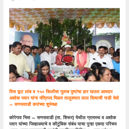
विस फूट लांब व १५० किलोंचा गुलाब पुष्पांचा हार घालत आमदार
अशोक पवार यांना मंत्रिपद मिळत तालुक्यात लाल दिव्याची गाडी येवो
– सणसवाडी करांच्या शुभेच्छा
कोरेगाव भिमा – सणसवाडी (ता. शिरूर) येथील ग्रामस्थ व अशोक
पवार यांच्या जिव्हाळ्याचे व कौटुंबिक संबंध याचा पुन्हा एकदा परिचय