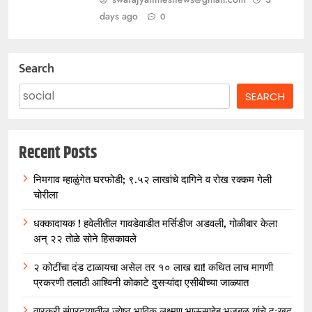
days ago
0
Search
SEARCH
Recent Posts
निमगाव म्हाळुंगेत घरफोडी; ९.५२ लाखांचे दागिने व रोख रक्कम गेली
चोरीला
धक्कादायक ! हवेलीतील गावडेवाडीत मर्सिडीज अडवली, गोळीबार केला
अन् २२ तोळे सोने हिसकावले
२ कोटींचा दंड टाळायचा असेल तर १० लाख द्या! कथित लाच मागणी
प्रकरणी तलाठी आश्विनी कोकाटे दुसऱ्यांदा एसीबीच्या जाळ्यात
वारकरी संप्रदायातील ज्येष्ठ भाविक लक्ष्मण भाऊसाहेब भुजबळ यांचे दुःखद