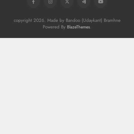
copyright 2026. Made by Bandoo (Udaykant) Bramhne
Powered By
.
BlazeThemes