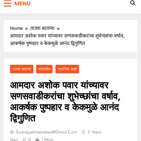
MENU
जाळ्यात
वारकरी संप्रदायातील ज्येष्ठ भाविक लक्ष्मण भाऊसाहेब भुजबळ
यांचे दुःखद निधन
Home
ताज्या बातम्या
आमदार अशोक पवार यांच्यावर सणसवाडीकरांचा शुभेच्छांचा वर्षाव,
आकर्षक पुष्पहार व केकमुळे आनंद द्विगुणित
ताज्या बातम्या
राजकीय
स्थानिक वार्ता
आमदार अशोक पवार यांच्यावर
सणसवाडीकरांचा शुभेच्छांचा वर्षाव,
आकर्षक पुष्पहार व केकमुळे आनंद
द्विगुणित
Swarajyatimesnews@gmail.com
2 Years
Ago
0
1 Mins