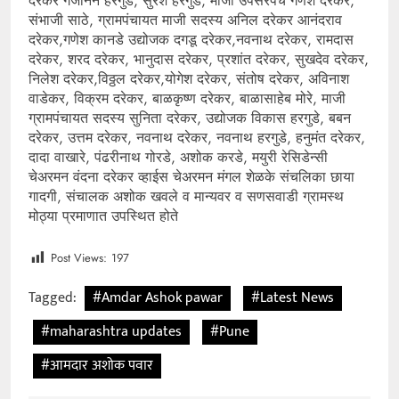
दरेकर गजानन हरगुडे, सुरेश हरगुडे, माजी उपसरपंच गणेश दरेकर,
संभाजी साठे, ग्रामपंचायत माजी सदस्य अनिल दरेकर आनंदराव
दरेकर,गणेश कानडे उद्योजक दगडू दरेकर,नवनाथ दरेकर, रामदास
दरेकर, शरद दरेकर, भानुदास दरेकर, प्रशांत दरेकर, सुखदेव दरेकर,
निलेश दरेकर,विठ्ठल दरेकर,योगेश दरेकर, संतोष दरेकर, अविनाश
वाडेकर, विक्रम दरेकर, बाळकृष्ण दरेकर, बाळासाहेब मोरे, माजी
ग्रामपंचायत सदस्य सुनिता दरेकर, उद्योजक विकास हरगुडे, बबन
दरेकर, उत्तम दरेकर, नवनाथ दरेकर, नवनाथ हरगुडे, हनुमंत दरेकर,
दादा वाखारे, पंढरीनाथ गोरडे, अशोक करडे, मयुरी रेसिडेन्सी
चेअरमन वंदना दरेकर व्हाईस चेअरमन मंगल शेळके संचलिका छाया
गादगी, संचालक अशोक खवले व मान्यवर व सणसवाडी ग्रामस्थ
मोठ्या प्रमाणात उपस्थित होते
Post Views:
197
Tagged:
#Amdar Ashok pawar
#Latest News
#maharashtra updates
#Pune
#आमदार अशोक पवार