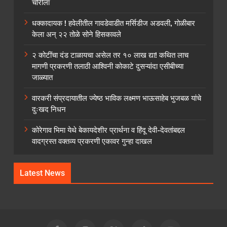
चोरीला
धक्कादायक ! हवेलीतील गावडेवाडीत मर्सिडीज अडवली, गोळीबार
केला अन् २२ तोळे सोने हिसकावले
२ कोटींचा दंड टाळायचा असेल तर १० लाख द्या! कथित लाच
मागणी प्रकरणी तलाठी आश्विनी कोकाटे दुसऱ्यांदा एसीबीच्या
जाळ्यात
वारकरी संप्रदायातील ज्येष्ठ भाविक लक्ष्मण भाऊसाहेब भुजबळ यांचे
दुःखद निधन
कोरेगाव भिमा येथे बेकायदेशीर प्रार्थना व हिंदू देवी-देवतांबद्दल
वादग्रस्त वक्तव्य प्रकरणी एकावर गुन्हा दाखल
Latest News