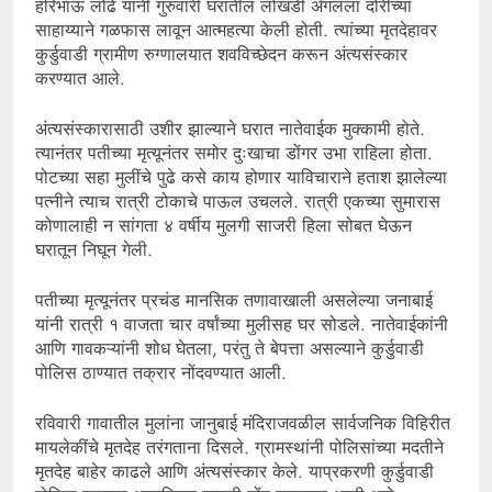
हरिभाऊ लोंढे यांनी गुरुवारी घरातील लोखंडी अँगलला दोरीच्या
साहाय्याने गळफास लावून आत्महत्या केली होती. त्यांच्या मृतदेहावर
कुर्डुवाडी ग्रामीण रुग्णालयात शवविच्छेदन करून अंत्यसंस्कार
करण्यात आले.
अंत्यसंस्कारासाठी उशीर झाल्याने घरात नातेवाईक मुक्कामी होते.
त्यानंतर पतीच्या मृत्यूनंतर समोर दुःखाचा डोंगर उभा राहिला होता.
पोटच्या सहा मुलींचे पुढे कसे काय होणार याविचाराने हताश झालेल्या
पत्नीने त्याच रात्री टोकाचे पाऊल उचलले. रात्री एकच्या सुमारास
कोणालाही न सांगता ४ वर्षीय मुलगी साजरी हिला सोबत घेऊन
घरातून निघून गेली.
पतीच्या मृत्यूनंतर प्रचंड मानसिक तणावाखाली असलेल्या जनाबाई
यांनी रात्री १ वाजता चार वर्षांच्या मुलीसह घर सोडले. नातेवाईकांनी
आणि गावकऱ्यांनी शोध घेतला, परंतु ते बेपत्ता असल्याने कुर्डुवाडी
पोलिस ठाण्यात तक्रार नोंदवण्यात आली.
रविवारी गावातील मुलांना जानुबाई मंदिराजवळील सार्वजनिक विहिरीत
मायलेकींचे मृतदेह तरंगताना दिसले. ग्रामस्थांनी पोलिसांच्या मदतीने
मृतदेह बाहेर काढले आणि अंत्यसंस्कार केले. याप्रकरणी कुर्डुवाडी