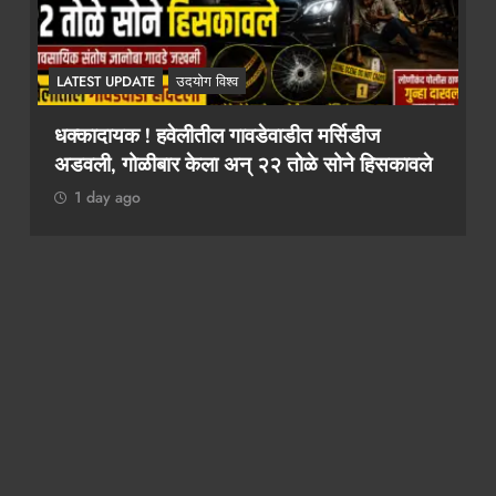
LATEST UPDATE
उदयोग विश्व
२ कोटींचा दंड टाळायचा असेल तर १० लाख द्या!
ले
कथित लाच मागणी प्रकरणी तलाठी आश्विनी कोकाटे
दुसऱ्यांदा एसीबीच्या जाळ्यात
1 day ago