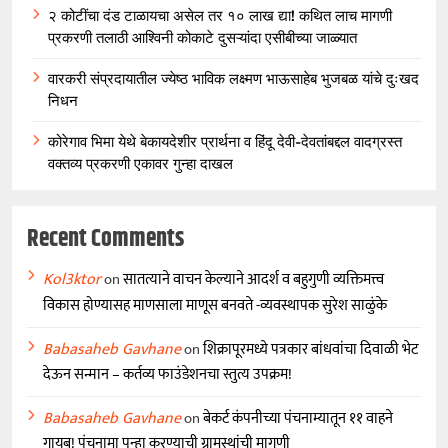
२ कोटींचा दंड टाळायचा असेल तर १० लाख द्या! कथित लाच मागणी
प्रकरणी तलाठी आश्विनी कोकाटे दुसऱ्यांदा एसीबीच्या जाळ्यात
वारकरी संप्रदायातील ज्येष्ठ भाविक लक्ष्मण भाऊसाहेब भुजबळ यांचे दुःखद
निधन
कोरेगाव भिमा येथे बेकायदेशीर प्रार्थना व हिंदू देवी-देवतांबद्दल वादग्रस्त
वक्तव्य प्रकरणी एकावर गुन्हा दाखल
Recent Comments
Kol3ktor
on
सातत्याने वाचन केल्याने आदर्श व बहुगुणी व्यक्तिमत्त्व
विकास होण्यासह माणसाला माणूस बनवते -व्यवस्थापक सुरेश साळुंके
Babasaheb Gavhane
on
शिक्रापूरमध्ये पत्रकार बांधवांचा दिवाळी भेट
देऊन सन्मान – कर्तव्य फाउंडेशनचा स्तुत्य उपक्रम!
Babasaheb Gavhane
on
बेकर्ट कंपनीच्या पंचनाम्यातून ११ वाहने
गायब! पंचनामा पुन्हा करण्याची ग्रामस्थांची मागणी