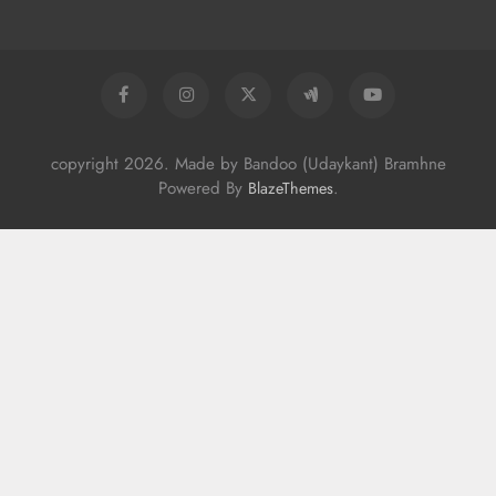
copyright 2026. Made by Bandoo (Udaykant) Bramhne
Powered By
.
BlazeThemes