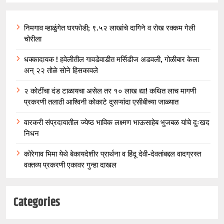
निमगाव म्हाळुंगेत घरफोडी; ९.५२ लाखांचे दागिने व रोख रक्कम गेली
चोरीला
धक्कादायक ! हवेलीतील गावडेवाडीत मर्सिडीज अडवली, गोळीबार केला
अन् २२ तोळे सोने हिसकावले
२ कोटींचा दंड टाळायचा असेल तर १० लाख द्या! कथित लाच मागणी
प्रकरणी तलाठी आश्विनी कोकाटे दुसऱ्यांदा एसीबीच्या जाळ्यात
वारकरी संप्रदायातील ज्येष्ठ भाविक लक्ष्मण भाऊसाहेब भुजबळ यांचे दुःखद
निधन
कोरेगाव भिमा येथे बेकायदेशीर प्रार्थना व हिंदू देवी-देवतांबद्दल वादग्रस्त
वक्तव्य प्रकरणी एकावर गुन्हा दाखल
Categories