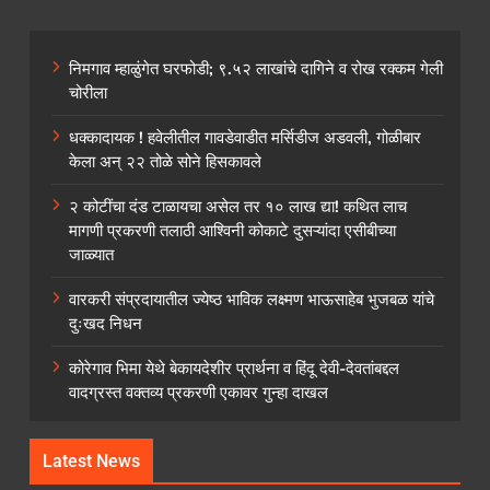
निमगाव म्हाळुंगेत घरफोडी; ९.५२ लाखांचे दागिने व रोख रक्कम गेली
चोरीला
धक्कादायक ! हवेलीतील गावडेवाडीत मर्सिडीज अडवली, गोळीबार
केला अन् २२ तोळे सोने हिसकावले
२ कोटींचा दंड टाळायचा असेल तर १० लाख द्या! कथित लाच
मागणी प्रकरणी तलाठी आश्विनी कोकाटे दुसऱ्यांदा एसीबीच्या
जाळ्यात
वारकरी संप्रदायातील ज्येष्ठ भाविक लक्ष्मण भाऊसाहेब भुजबळ यांचे
दुःखद निधन
कोरेगाव भिमा येथे बेकायदेशीर प्रार्थना व हिंदू देवी-देवतांबद्दल
वादग्रस्त वक्तव्य प्रकरणी एकावर गुन्हा दाखल
Latest News