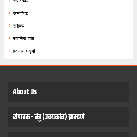
संपादकीय
सामाजिक
साहित्य
स्थानिक वार्ता
हवामान / कृषी
About Us
संपादक - बंडू (उदयकांत) ब्राम्हणे