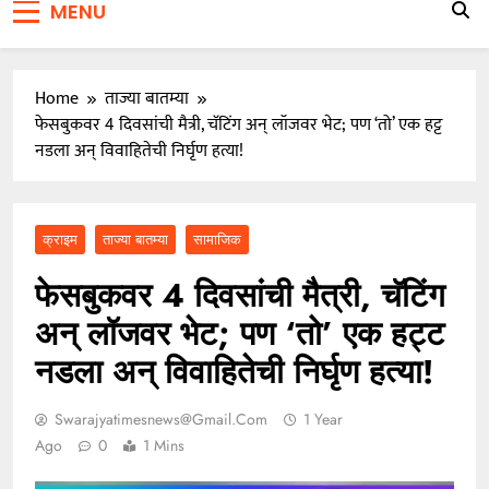
MENU
जाळ्यात
वारकरी संप्रदायातील ज्येष्ठ भाविक लक्ष्मण भाऊसाहेब भुजबळ
यांचे दुःखद निधन
Home
ताज्या बातम्या
फेसबुकवर 4 दिवसांची मैत्री, चॅटिंग अन् लॉजवर भेट; पण ‘तो’ एक हट्ट
नडला अन् विवाहितेची निर्घृण हत्या!
क्राइम
ताज्या बातम्या
सामाजिक
फेसबुकवर 4 दिवसांची मैत्री, चॅटिंग
अन् लॉजवर भेट; पण ‘तो’ एक हट्ट
नडला अन् विवाहितेची निर्घृण हत्या!
Swarajyatimesnews@gmail.com
1 Year
Ago
0
1 Mins