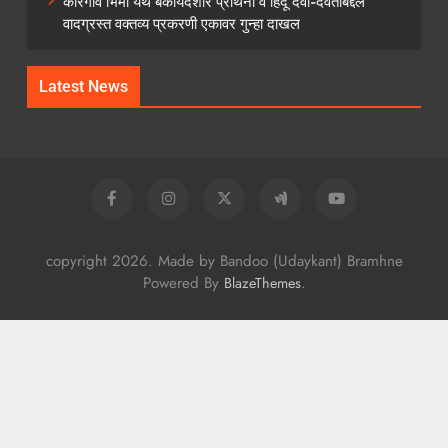
कोरेगाव भिमा येथे बेकायदेशीर प्रार्थना व हिंदू देवी-देवतांबद्दल
वादग्रस्त वक्तव्य प्रकरणी एकावर गुन्हा दाखल
Latest News
copyright 2026. Made by Bandoo (Udaykant) Bramhne
Powered By
.
BlazeThemes