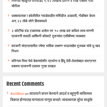
निमगाव म्हाळुंगेत घरफोडी; ९.५२ लाखांचे दागिने व रोख रक्कम गेली
चोरीला
धक्कादायक ! हवेलीतील गावडेवाडीत मर्सिडीज अडवली, गोळीबार केला
अन् २२ तोळे सोने हिसकावले
२ कोटींचा दंड टाळायचा असेल तर १० लाख द्या! कथित लाच मागणी
प्रकरणी तलाठी आश्विनी कोकाटे दुसऱ्यांदा एसीबीच्या जाळ्यात
वारकरी संप्रदायातील ज्येष्ठ भाविक लक्ष्मण भाऊसाहेब भुजबळ यांचे दुःखद
निधन
कोरेगाव भिमा येथे बेकायदेशीर प्रार्थना व हिंदू देवी-देवतांबद्दल वादग्रस्त
वक्तव्य प्रकरणी एकावर गुन्हा दाखल
Recent Comments
Kol3ktor
on
सातत्याने वाचन केल्याने आदर्श व बहुगुणी व्यक्तिमत्त्व
विकास होण्यासह माणसाला माणूस बनवते -व्यवस्थापक सुरेश साळुंके