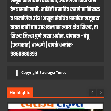
असून कोणाचीही बदनामी, अवहेलना किंवा त्रास
देण्यासाठी नाही. माहिती प्रसारित करणे हा निखळ
व प्रामाणिक उद्देश असून संबधित प्रसारित मजूकरा
बाबत काही वाद उदभवल्यास न्याय क्षेत्र शिरुर, ता
शिरुर जिल्हा पुणे असा असेल. संपादक - बंडू
(उदयकांत) ब्राम्हणे | संपर्क क्रमांक-
9860880393
Copyright Swarajya Times
Highlights