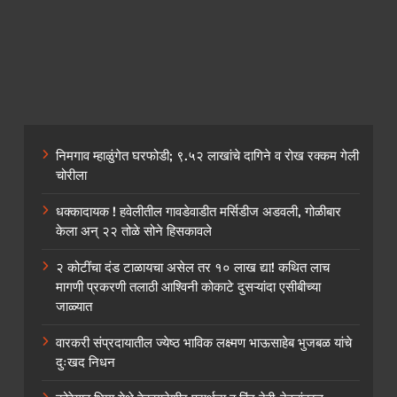
निमगाव म्हाळुंगेत घरफोडी; ९.५२ लाखांचे दागिने व रोख रक्कम गेली
चोरीला
धक्कादायक ! हवेलीतील गावडेवाडीत मर्सिडीज अडवली, गोळीबार
केला अन् २२ तोळे सोने हिसकावले
२ कोटींचा दंड टाळायचा असेल तर १० लाख द्या! कथित लाच
मागणी प्रकरणी तलाठी आश्विनी कोकाटे दुसऱ्यांदा एसीबीच्या
जाळ्यात
वारकरी संप्रदायातील ज्येष्ठ भाविक लक्ष्मण भाऊसाहेब भुजबळ यांचे
दुःखद निधन