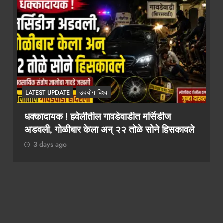
LATEST UPDATE
उदयोग विश्व
२ कोटींचा दंड टाळायचा असेल तर १० लाख द्या!
कथित लाच मागणी प्रकरणी तलाठी आश्विनी कोकाटे
दुसऱ्यांदा एसीबीच्या जाळ्यात
3 days ago