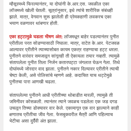
म्हैसूरमध्ये फिरल्यानंतर, या दोघांनी के.आर.एस. जवळील एका
लॉजमध्ये खोली घेतली. सूत्रांनुसार, इथे त्यांचे शारीरिक संबंधही
झाले. मात्र, वेगवान सुरू झालेली ही प्रेमकहाणी लवकरच एका
भयाण वळणावर थांबणार होती.
एका हट्टामुळे घडला भीषण अंत:
लॉजमधून बाहेर पडल्यानंतर पुनीत
प्रीतीला परत सोडण्यासाठी निघाला. मात्र, वाटेत के.आर. पेटजवळ
आल्यावर प्रीतीने त्याच्यासोबत कायम एकत्र राहण्याचा हट्ट धरला.
पुनीतने वारंवार समजावून सांगूनही ती ऐकायला तयार नव्हती. त्यामुळे
संतापलेला पुनीत तिला निर्जन कतारघट्टा जंगलात घेऊन गेला. तिथे
दोघांमध्ये जोरदार वाद झाला. पुनीतने नकार दिल्यावर प्रीतीने त्याची
चेष्टा केली, असे पोलिसांचे म्हणणे आहे. कदाचित याच थट्टेमुळे
पुनीतचा पारा आणखी चढला.
संतापलेल्या पुनीतने आधी प्रीतीच्या थोबाडीत मारली, त्यामुळे ती
जमिनीवर कोसळली. त्यानंतर त्याने जवळच पडलेला एक जड दगड
उचलून तिच्या डोक्यावर वार केले. एकामागून एक वार झाल्याने काही
क्षणातच प्रीतीचा जीव गेला. फेसबुकवरील मैत्री आणि पहिल्याच
भेटीचा असा दुर्दैवी अंत झाला.