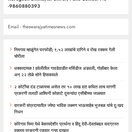
-9860880393
Email - theswarajyatimesnews.com
निमगाव म्हाळुंगेत घरफोडी; ९.५२ लाखांचे दागिने व रोख रक्कम गेली
चोरीला
धक्कादायक ! हवेलीतील गावडेवाडीत मर्सिडीज अडवली, गोळीबार केला
अन् २२ तोळे सोने हिसकावले
२ कोटींचा दंड टाळायचा असेल तर १० लाख द्या! कथित लाच मागणी
प्रकरणी तलाठी आश्विनी कोकाटे दुसऱ्यांदा एसीबीच्या जाळ्यात
वारकरी संप्रदायातील ज्येष्ठ भाविक लक्ष्मण भाऊसाहेब भुजबळ यांचे दुःखद
निधन
कोरेगाव भिमा येथे बेकायदेशीर प्रार्थना व हिंदू देवी-देवतांबद्दल वादग्रस्त
वक्तव्य प्रकरणी एकावर गुन्हा दाखल