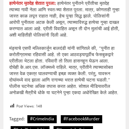
हत्येनंतर मृतदेह शेतात पुरला:
हत्येनंतर पुनीतने प्रीतीचा मृतदेह
त्याच्या गावी नेला आणि स्वतःच्या शेतात पुरला. मात्र, कोणताही गुन्हा
जास्त काळ लपून राहात नाही, हेच पुन्हा सिद्ध झाले. पोलिसांनी
आरोपी पुनीतला अटक केली असून, त्याच्याविरुद्ध हत्येचा गुन्हा दाखल
करण्यात आला आहे. प्रीती विवाहित असून ती दोन मुलांची आई होती,
अशी माहितीही पोलिसांनी दिली आहे.
मंड्याचे एसपी मल्लिकार्जुन बालदंडी यांनी सांगितले की, “पुनीत हा
करोतीग्रामचा रहिवासी आहे. तो एका आठवड्यापूर्वीच फेसबुकद्वारे
प्रीतीला भेटला होता. रविवारी तो तिला हासनहून घेऊन आला.
दोघेही के.आर.एस. लॉजमध्ये राहिले. मात्र, प्रीतीने त्याच्यासोबत
जास्त वेळ एकत्र घालवण्याची इच्छा व्यक्त केली. परंतु, यावरून
दोघांमध्ये वाद झाला आणि रागाच्या भरात हत्येची घटना घडली.”
पोलीस घटनेचा अधिक तपास करत आहेत. सोशल मीडियावरील
अनोळखी मैत्रीचे धोके या घटनेने पुन्हा एकदा अधोरेखित केले आहेत.
Post Views:
148
Tagged:
#CrimeIndia
#FacebookMurder