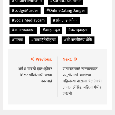
#FatalFriendship
#KarnatakaCrime
#LodgeMurder
#OnlineDatingDanger
#SocialMediaScam
#ऑनलाइनधोका
#कर्नाटकक्राइम
#क्राइमन्यूज
#फेसबुकहत्या
#मांड्या
#विवाहितेचीहत्या
#सोशलमीडियाधोके
Previous:
Next:
Post
navigation
अवैध गावठी हातभट्टीवर
संतापजनक! रुग्णालयात
शिरूर पोलिसांची धडक
प्रसुतीसाठी आलेल्या
कारवाई
महिलेच्या पोटाला जेलऐवजी
लावलं ॲसिड; महिला गंभीर
जखमी