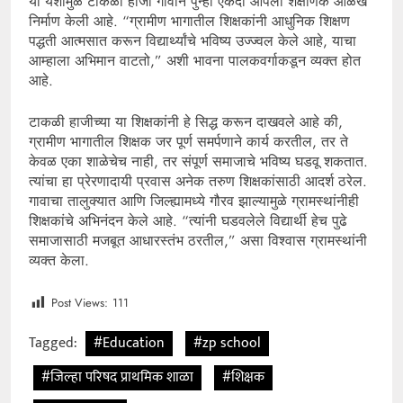
या यशामुळे टाकळी हाजी गावाने पुन्हा एकदा आपली शैक्षणिक ओळख
निर्माण केली आहे. “ग्रामीण भागातील शिक्षकांनी आधुनिक शिक्षण
पद्धती आत्मसात करून विद्यार्थ्यांचे भविष्य उज्ज्वल केले आहे, याचा
आम्हाला अभिमान वाटतो,” अशी भावना पालकवर्गाकडून व्यक्त होत
आहे.
टाकळी हाजीच्या या शिक्षकांनी हे सिद्ध करून दाखवले आहे की,
ग्रामीण भागातील शिक्षक जर पूर्ण समर्पणाने कार्य करतील, तर ते
केवळ एका शाळेचेच नाही, तर संपूर्ण समाजाचे भविष्य घडवू शकतात.
त्यांचा हा प्रेरणादायी प्रवास अनेक तरुण शिक्षकांसाठी आदर्श ठरेल.
गावाचा तालुक्यात आणि जिल्ह्यामध्ये गौरव झाल्यामुळे ग्रामस्थांनीही
शिक्षकांचे अभिनंदन केले आहे. “त्यांनी घडवलेले विद्यार्थी हेच पुढे
समाजासाठी मजबूत आधारस्तंभ ठरतील,” असा विश्वास ग्रामस्थांनी
व्यक्त केला.
Post Views:
111
Tagged:
#Education
#zp school
#जिल्हा परिषद प्राथमिक शाळा
#शिक्षक