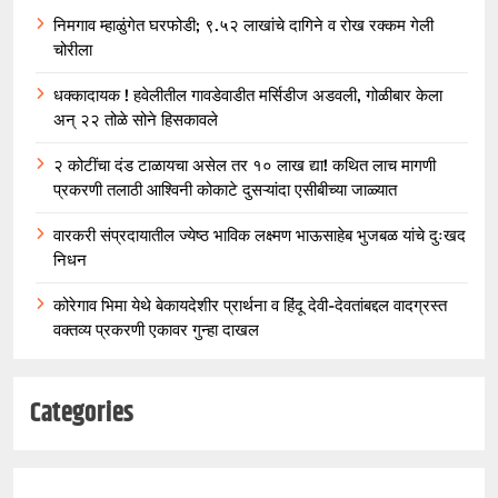
निमगाव म्हाळुंगेत घरफोडी; ९.५२ लाखांचे दागिने व रोख रक्कम गेली
चोरीला
धक्कादायक ! हवेलीतील गावडेवाडीत मर्सिडीज अडवली, गोळीबार केला
अन् २२ तोळे सोने हिसकावले
२ कोटींचा दंड टाळायचा असेल तर १० लाख द्या! कथित लाच मागणी
प्रकरणी तलाठी आश्विनी कोकाटे दुसऱ्यांदा एसीबीच्या जाळ्यात
वारकरी संप्रदायातील ज्येष्ठ भाविक लक्ष्मण भाऊसाहेब भुजबळ यांचे दुःखद
निधन
कोरेगाव भिमा येथे बेकायदेशीर प्रार्थना व हिंदू देवी-देवतांबद्दल वादग्रस्त
वक्तव्य प्रकरणी एकावर गुन्हा दाखल
Categories