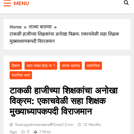
मागणी प्रकरणी तलाठी आश्विनी कोकाटे दुसऱ्यांदा एसीबीच्या
MENU
जाळ्यात
वारकरी संप्रदायातील ज्येष्ठ भाविक लक्ष्मण भाऊसाहेब भुजबळ
यांचे दुःखद निधन
Home
ताज्या बातम्या
टाकळी हाजीच्या शिक्षकांचा अनोखा विक्रम: एकाचवेळी सहा शिक्षक
मुख्याध्यापकपदी विराजमान
शिक्षण
चला व्यक्त होऊ या ?
ताज्या बातम्या
सामाजिक
स्थानिक वार्ता
टाकळी हाजीच्या शिक्षकांचा अनोखा
विक्रम: एकाचवेळी सहा शिक्षक
मुख्याध्यापकपदी विराजमान
Swarajyatimesnews@gmail.com
12 Months
Ago
0
1 Mins