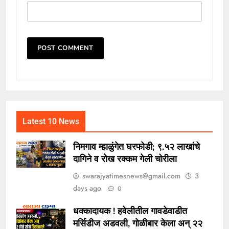
Latest 10 News
निमगाव म्हाळुंगेत घरफोडी; ९.५२ लाखांचे
दागिने व रोख रक्कम गेली चोरीला
swarajyatimesnews@gmail.com
3
days ago
0
धक्कादायक ! हवेलीतील गावडेवाडीत
मर्सिडीज अडवली, गोळीबार केला अन् २२