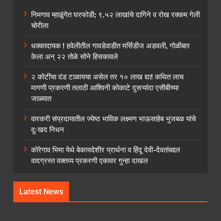
निमगाव म्हाळुंगेत घरफोडी; ९.५२ लाखांचे दागिने व रोख रक्कम गेली
चोरीला
धक्कादायक ! हवेलीतील गावडेवाडीत मर्सिडीज अडवली, गोळीबार
केला अन् २२ तोळे सोने हिसकावले
२ कोटींचा दंड टाळायचा असेल तर १० लाख द्या! कथित लाच
मागणी प्रकरणी तलाठी आश्विनी कोकाटे दुसऱ्यांदा एसीबीच्या
जाळ्यात
वारकरी संप्रदायातील ज्येष्ठ भाविक लक्ष्मण भाऊसाहेब भुजबळ यांचे
दुःखद निधन
कोरेगाव भिमा येथे बेकायदेशीर प्रार्थना व हिंदू देवी-देवतांबद्दल
वादग्रस्त वक्तव्य प्रकरणी एकावर गुन्हा दाखल
Latest News