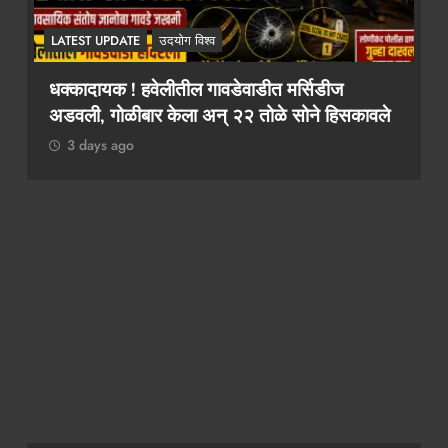
LATEST UPDATE
उदयोग विश्व
ीज
२ कोटींचा दंड टाळायचा असेल तर १० लाख द्या!
 हिसकावले
कथित लाच मागणी प्रकरणी तलाठी आश्विनी कोकाट
दुसऱ्यांदा एसीबीच्या जाळ्यात
3 days ago