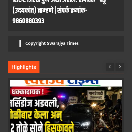
शिरुर जिल्हा पुणे असा असेल. संपादक - बंडू
(उदयकांत) ब्राम्हणे | संपर्क क्रमांक-
9860880393
Copyright Swarajya Times
Highlights