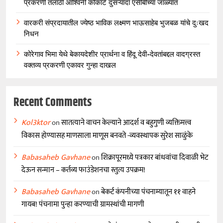
प्रकरणी तलाठी आश्विनी कोकाटे दुसऱ्यांदा एसीबीच्या जाळ्यात
वारकरी संप्रदायातील ज्येष्ठ भाविक लक्ष्मण भाऊसाहेब भुजबळ यांचे दुःखद
निधन
कोरेगाव भिमा येथे बेकायदेशीर प्रार्थना व हिंदू देवी-देवतांबद्दल वादग्रस्त
वक्तव्य प्रकरणी एकावर गुन्हा दाखल
Recent Comments
Kol3ktor
on
सातत्याने वाचन केल्याने आदर्श व बहुगुणी व्यक्तिमत्त्व
विकास होण्यासह माणसाला माणूस बनवते -व्यवस्थापक सुरेश साळुंके
Babasaheb Gavhane
on
शिक्रापूरमध्ये पत्रकार बांधवांचा दिवाळी भेट
देऊन सन्मान – कर्तव्य फाउंडेशनचा स्तुत्य उपक्रम!
Babasaheb Gavhane
on
बेकर्ट कंपनीच्या पंचनाम्यातून ११ वाहने
गायब! पंचनामा पुन्हा करण्याची ग्रामस्थांची मागणी