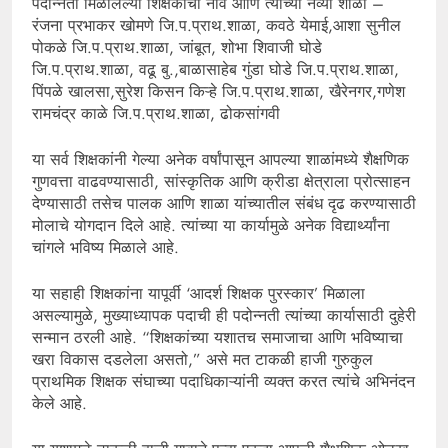
पदोन्नती मिळालेल्या शिक्षकांची नावे आणि त्यांच्या नव्या शाळा –
रंजना प्रभाकर खोमणे जि.प.प्राथ.शाळा, कवठे येमाई,आशा सुनील
पोकळे जि.प.प्राथ.शाळा, जांबूत, शोभा शिवाजी घोडे
जि.प.प्राथ.शाळा, वढू बु.,बाळासाहेब गुंडा घोडे जि.प.प्राथ.शाळा,
पिंपळे खालसा,सुरेश किसन किऱ्हे जि.प.प्राथ.शाळा, खैरेनगर,गणेश
रामचंद्र काळे जि.प.प्राथ.शाळा, ढोकसांगवी
या सर्व शिक्षकांनी गेल्या अनेक वर्षांपासून आपल्या शाळांमध्ये शैक्षणिक
गुणवत्ता वाढवण्यासाठी, सांस्कृतिक आणि क्रीडा क्षेत्राला प्रोत्साहन
देण्यासाठी तसेच पालक आणि शाळा यांच्यातील संबंध दृढ करण्यासाठी
मोलाचे योगदान दिले आहे. त्यांच्या या कार्यामुळे अनेक विद्यार्थ्यांना
चांगले भविष्य मिळाले आहे.
या सहाही शिक्षकांना यापूर्वी ‘आदर्श शिक्षक पुरस्कार’ मिळाला
असल्यामुळे, मुख्याध्यापक पदाची ही पदोन्नती त्यांच्या कार्यासाठी दुहेरी
सन्मान ठरली आहे. “शिक्षकांच्या यशातच समाजाचा आणि भविष्याचा
खरा विकास दडलेला असतो,” असे मत टाकळी हाजी गुरुकुल
प्राथमिक शिक्षक संघाच्या पदाधिकाऱ्यांनी व्यक्त करत त्यांचे अभिनंदन
केले आहे.