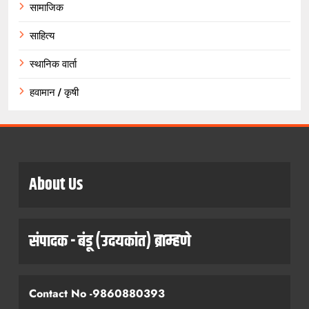
सामाजिक
साहित्य
स्थानिक वार्ता
हवामान / कृषी
About Us
संपादक - बंडू (उदयकांत) ब्राम्हणे
Contact No -9860880393