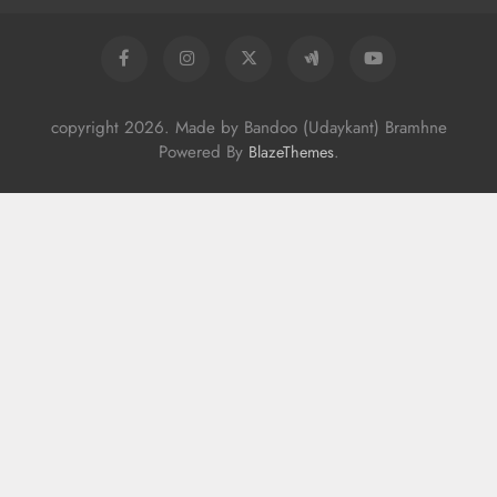
copyright 2026. Made by Bandoo (Udaykant) Bramhne
Powered By
.
BlazeThemes