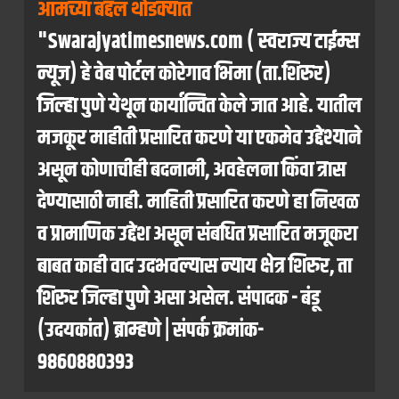
आमच्या बद्दल थोडक्यात
"Swarajyatimesnews.com ( स्वराज्य टाईम्स
न्यूज) हे वेब पोर्टल कोरेगाव भिमा (ता.शिरुर)
जिल्हा पुणे येथून कार्यान्वित केले जात आहे. यातील
मजकूर माहीती प्रसारित करणे या एकमेव उद्देश्याने
असून कोणाचीही बदनामी, अवहेलना किंवा त्रास
देण्यासाठी नाही. माहिती प्रसारित करणे हा निखळ
व प्रामाणिक उद्देश असून संबधित प्रसारित मजूकरा
बाबत काही वाद उदभवल्यास न्याय क्षेत्र शिरुर, ता
शिरुर जिल्हा पुणे असा असेल. संपादक - बंडू
(उदयकांत) ब्राम्हणे | संपर्क क्रमांक-
9860880393