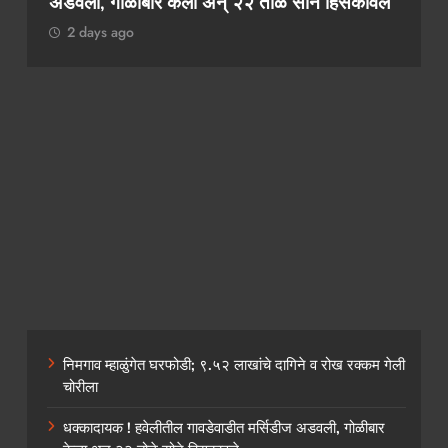
कथित लाच मागणी प्रकरणी तलाठी आश्विनी कोकाटे
दुसऱ्यांदा एसीबीच्या जाळ्यात
2 days ago
निमगाव म्हाळुंगेत घरफोडी; ९.५२ लाखांचे दागिने व रोख रक्कम गेली
चोरीला
धक्कादायक ! हवेलीतील गावडेवाडीत मर्सिडीज अडवली, गोळीबार