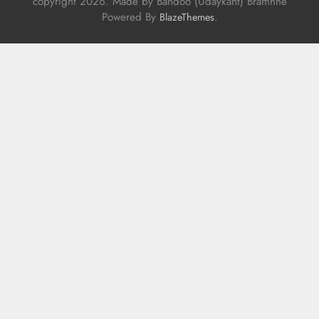
copyright 2026. Made by Bandoo (Udaykant) Bramhne
Powered By
.
BlazeThemes