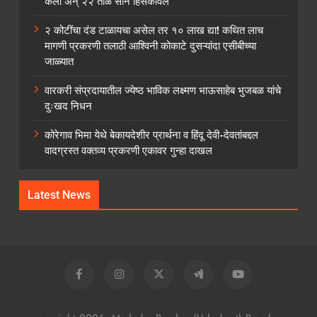
केला अन् २२ तोळे सोने हिसकावले
२ कोटींचा दंड टाळायचा असेल तर १० लाख द्या! कथित लाच
मागणी प्रकरणी तलाठी आश्विनी कोकाटे दुसऱ्यांदा एसीबीच्या
जाळ्यात
वारकरी संप्रदायातील ज्येष्ठ भाविक लक्ष्मण भाऊसाहेब भुजबळ यांचे
दुःखद निधन
कोरेगाव भिमा येथे बेकायदेशीर प्रार्थना व हिंदू देवी-देवतांबद्दल
वादग्रस्त वक्तव्य प्रकरणी एकावर गुन्हा दाखल
Latest News