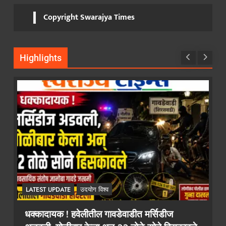
Copyright Swarajya Times
Highlights
LATEST UPDATE
उदयोग विश्व
२ कोटींचा दंड टाळायचा असेल तर १० लाख द्या!