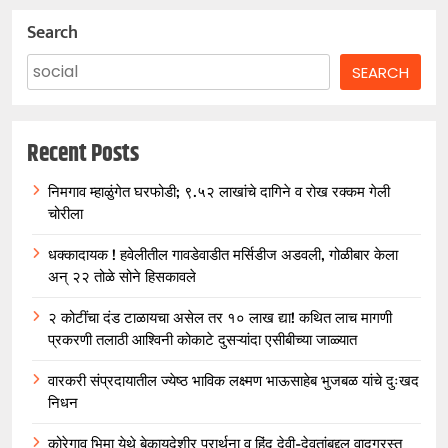
Search
SEARCH
Recent Posts
निमगाव म्हाळुंगेत घरफोडी; ९.५२ लाखांचे दागिने व रोख रक्कम गेली
चोरीला
धक्कादायक ! हवेलीतील गावडेवाडीत मर्सिडीज अडवली, गोळीबार केला
अन् २२ तोळे सोने हिसकावले
२ कोटींचा दंड टाळायचा असेल तर १० लाख द्या! कथित लाच मागणी
प्रकरणी तलाठी आश्विनी कोकाटे दुसऱ्यांदा एसीबीच्या जाळ्यात
वारकरी संप्रदायातील ज्येष्ठ भाविक लक्ष्मण भाऊसाहेब भुजबळ यांचे दुःखद
निधन
कोरेगाव भिमा येथे बेकायदेशीर प्रार्थना व हिंदू देवी-देवतांबद्दल वादग्रस्त