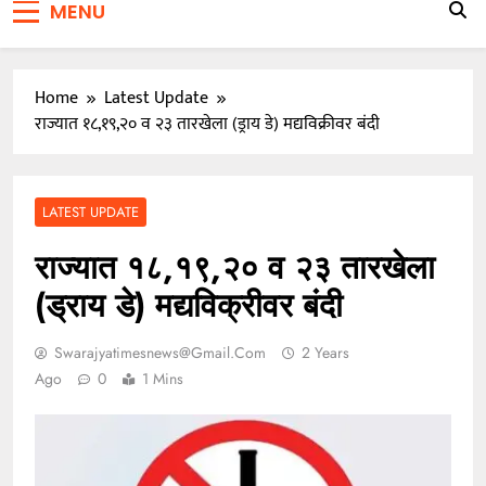
MENU
जाळ्यात
वारकरी संप्रदायातील ज्येष्ठ भाविक लक्ष्मण भाऊसाहेब भुजबळ
यांचे दुःखद निधन
Home
Latest Update
राज्यात १८,१९,२० व २३ तारखेला (ड्राय डे) मद्यविक्रीवर बंदी
LATEST UPDATE
राज्यात १८,१९,२० व २३ तारखेला
(ड्राय डे) मद्यविक्रीवर बंदी
Swarajyatimesnews@gmail.com
2 Years
Ago
0
1 Mins